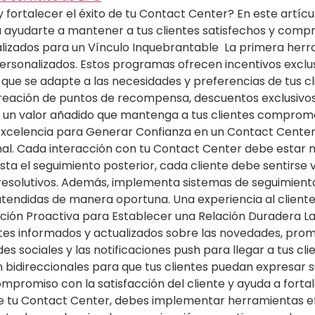
 fortalecer el éxito de tu Contact Center? En este artícu
a ayudarte a mantener a tus clientes satisfechos y comp
alizados para un Vínculo Inquebrantable La primera herra
rsonalizados. Estos programas ofrecen incentivos exclu
que se adapte a las necesidades y preferencias de tus cli
creación de puntos de recompensa, descuentos exclusivos
er un valor añadido que mantenga a tus clientes comprom
 Excelencia para Generar Confianza en un Contact Cente
nal. Cada interacción con tu Contact Center debe estar m
ta el seguimiento posterior, cada cliente debe sentirse
esolutivos. Además, implementa sistemas de seguimiento 
 atendidas de manera oportuna. Una experiencia al client
ción Proactiva para Establecer una Relación Duradera La
es informados y actualizados sobre las novedades, promoc
es sociales y las notificaciones push para llegar a tus c
bidireccionales para que tus clientes puedan expresar su
promiso con la satisfacción del cliente y ayuda a forta
to de tu Contact Center, debes implementar herramientas e