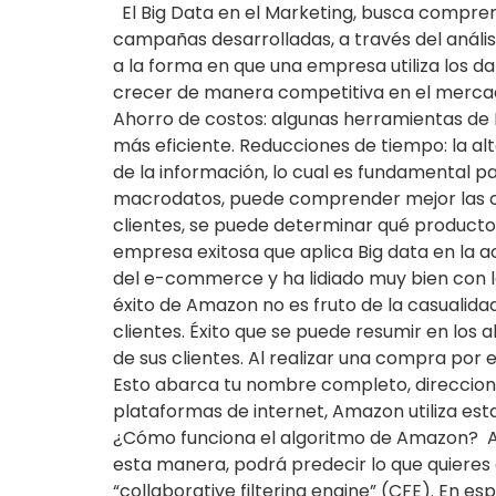
El Big Data en el Marketing, busca compren
campañas desarrolladas, a través del anális
a la forma en que una empresa utiliza los d
crecer de manera competitiva en el mercad
Ahorro de costos: algunas herramientas de 
más eficiente. Reducciones de tiempo: la a
de la información, lo cual es fundamental p
macrodatos, puede comprender mejor las co
clientes, se puede determinar qué product
empresa exitosa que aplica Big data en la a
del e-commerce y ha lidiado muy bien con l
éxito de Amazon no es fruto de la casualida
clientes. Éxito que se puede resumir en lo
de sus clientes. Al realizar una compra po
Esto abarca tu nombre completo, direcciones
plataformas de internet, Amazon utiliza est
¿Cómo funciona el algoritmo de Amazon? Ama
esta manera, podrá predecir lo que quieres 
“collaborative filtering engine” (CFE). En es