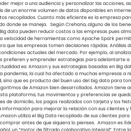
der mejor a una audiencia y personalizar las acciones, 
is de un enorme volumen de datos disponibles en Internet
atos recopilados. Cuanto más eficiente es la empresa par
o donde se maneja. Según Crehana, alguno de los benefi
Big data pueden reducir costos a las empresas pues alma
lta velocidad de herramientas como Apache Spark permite 
ara que las empresas tomen decisiones rápidas. Análisis d
ndiciones actuales del mercado. Por ejemplo, al analiz
os prefieren y emprender estrategias para adelantarte 
ctualidad es: Amazon y sus estrategias basadas en Big da
a pandemia, la cual ha afectado a muchas empresas a niv
d, sino que es producto del buen uso del big data para to
s algoritmos de Amazon bien desarrollados. Amazon tiene
r esta plataforma, tus movimientos y preferencias se que
 de domicilio, los pagos realizados con tarjeta y los h
a información para mejorar la relación con sus clientes y
zon utiliza el Big Data recopilado de sus clientes par
comprar antes de que siquiera lo pienses. Amazon es líd
pañol, un “motor de filtrado colaborativo integral”. Entre l