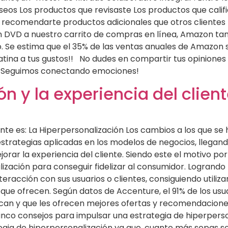
seos Los productos que revisaste Los productos que calif
ra recomendarte productos adicionales que otros cliente
 DVD a nuestro carrito de compras en línea, Amazon ta
 Se estima que el 35% de las ventas anuales de Amazon s
ina a tus gustos!! No dudes en compartir tus opiniones
lo ¡Seguimos conectando emociones!
n y la experiencia del clien
ente es: La Hiperpersonalización Los cambios a los que se
estrategias aplicadas en los modelos de negocios, llegand
rar la experiencia del cliente. Siendo este el motivo por 
alización para conseguir fidelizar al consumidor. Logrand
teracción con sus usuarios o clientes, consiguiendo utiliza
que ofrecen. Según datos de Accenture, el 91% de los us
ican y que les ofrecen mejores ofertas y recomendaciones
o consejos para impulsar una estrategia de hiperperson
egia de hiperpersonalización ya que, cuanto más sepas 