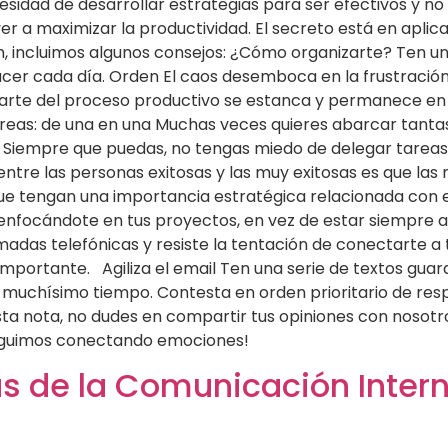
esidad de desarrollar estrategias para ser efectivos y n
er a maximizar la productividad. El secreto está en aplic
ón, incluimos algunos consejos: ¿Cómo organizarte? Ten u
hacer cada día. Orden El caos desemboca en la frustraci
sí parte del proceso productivo se estanca y permanece en
tareas: de una en una Muchas veces quieres abarcar tant
. Siempre que puedas, no tengas miedo de delegar tarea
entre las personas exitosas y las muy exitosas es que las m
ue tengan una importancia estratégica relacionada con e
nfocándote en tus proyectos, en vez de estar siempre a 
madas telefónicas y resiste la tentación de conectarte a
portante. Agiliza el email Ten una serie de textos gua
 muchísimo tiempo. Contesta en orden prioritario de resp
esta nota, no dudes en compartir tus opiniones con nosot
¡Seguimos conectando emociones!
as de la Comunicación Inter