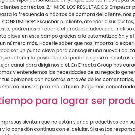
 clientes correctos. 2.- MIDE LOS RESULTADOS: Empezar p
asta la frecuencia o hábitos de compra del cliente, no
 CONSUMIDOR: Escuchar al cliente, atender a sus gustos
to, podremos ofrecerle el producto adecuado, incluso an
ienta clave en este campo gracias a la automatización y e
s un número más. Hacerle saber que nos importa la experi
ede ser un punto clave para conseguir una nueva fideli
nte quiere tener la posibilidad de poder dirigirse a nosotr
ejor canal para dirigirnos a él. En Directa Group nos car
cramos y entendemos las necesidades de su negocio gener
 tus opiniones con nosotros a través de los comentarios
eramos en nuestro próximo artículo ¡Seguimos conecta
iempo para lograr ser prod
empresas sientan que no están siendo productivos con su 
y la conexión continua con el celular. Si a estas respons