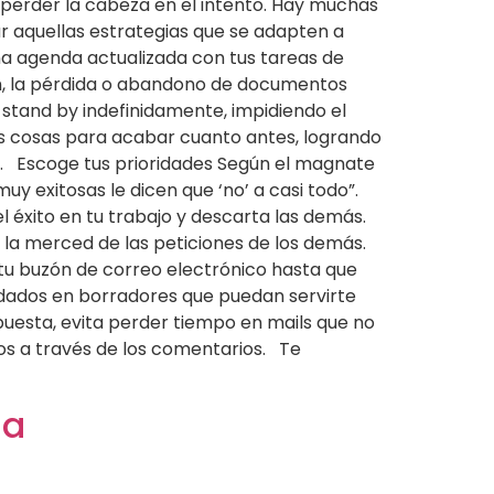
o perder la cabeza en el intento. Hay muchas
ar aquellas estrategias que se adapten a
na agenda actualizada con tus tareas de
ón, la pérdida o abandono de documentos
 stand by indefinidamente, impidiendo el
as cosas para acabar cuanto antes, logrando
s. Escoge tus prioridades Según el magnate
uy exitosas le dicen que ‘no’ a casi todo”.
l éxito en tu trabajo y descarta las demás.
la merced de las peticiones de los demás.
 tu buzón de correo electrónico hasta que
rdados en borradores que puedan servirte
uesta, evita perder tiempo en mails que no
ros a través de los comentarios. Te
na