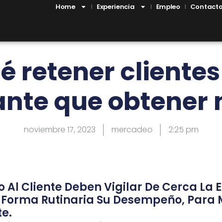
Home
Experiencia
Empleo
Contact
é retener cliente
nte que obtener
noviembre 17, 2023
mercadeo
2:25 pm
o Al Cliente Deben Vigilar De Cerca La E
 Forma Rutinaria Su Desempeño, Para 
te.