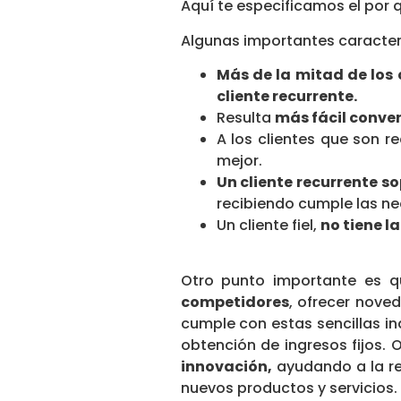
Aquí te especificamos el por 
Algunas importantes caracter
Más de la mitad de los
cliente recurrente.
Resulta
más fácil conven
A los clientes que son r
mejor.
Un cliente recurrente
so
recibiendo cumple las nec
Un cliente fiel,
no tiene l
Otro punto importante es 
competidores
, ofrecer nove
cumple con estas sencillas in
obtención de ingresos fijos. 
innovación,
ayudando a la reo
nuevos productos y servicios.