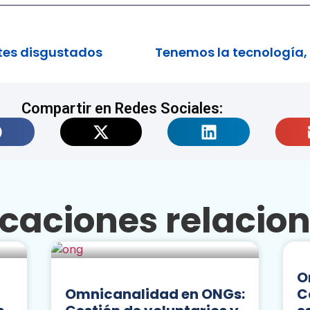
ntes disgustados
Compartir en Redes Sociales:
icaciones relacio
O
Omnicanalidad en ONGs:
C