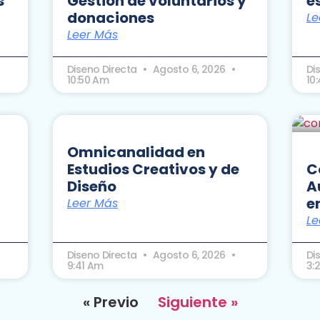
s
Gestión de voluntarios y
e
donaciones
Le
Leer Más
Diseno Directa
Agosto 6, 2026
Di
10:50 Am
10
Omnicanalidad en
Estudios Creativos y de
C
Diseño
A
e
Leer Más
Le
Diseno Directa
Agosto 6, 2026
Di
9:41 Am
3:
« Previo
Siguiente »