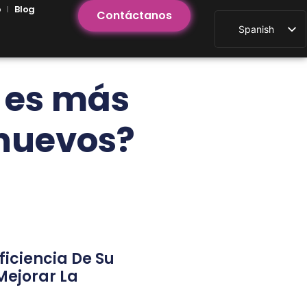
o
Blog
Contáctanos
Spanish
s es más
 nuevos?
ficiencia De Su
Mejorar La