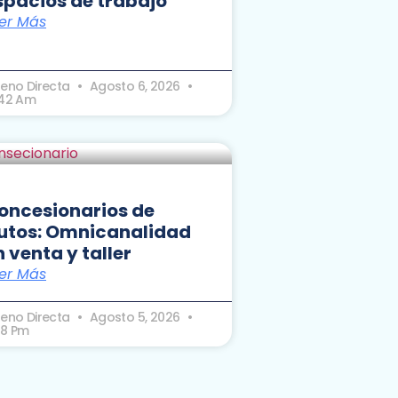
spacios de trabajo
er Más
seno Directa
Agosto 6, 2026
:42 Am
oncesionarios de
utos: Omnicanalidad
n venta y taller
er Más
seno Directa
Agosto 5, 2026
28 Pm