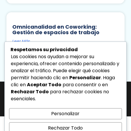
Omnicanalidad en Coworking:
Gestión de espacios de trabajo
Leer Más
Respetamos su privacidad
Diseno Directa
Agosto 6, 2026
Las cookies nos ayudan a mejorar su
10:42 Am
experiencia, ofrecer contenido personalizado y
analizar el tráfico. Puede elegir qué cookies
« Previo
Siguiente »
permitir haciendo clic en
Personalizar
. Haga
clic en
Aceptar Todo
para consentir o en
Rechazar Todo
para rechazar cookies no
esenciales.
J-31463317-1 | Corporación de Mercadeo Emotivo, C.A.
Av. La Salle Edif. Phelps Piso 4, Ofic. PL, Urb. Los Caobos, Caracas. - Telf:
0212.6103399.
Todos los derechos reservados.
Personalizar
Rechazar Todo