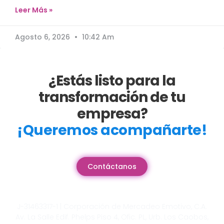
Leer Más »
Agosto 6, 2026
10:42 Am
¿Estás listo para la
transformación de tu
empresa?
¡Queremos acompañarte!
Contáctanos
J-31463317-1 | Corporación de Mercadeo Emotivo, C.A.
Av. La Salle Edif. Phelps Piso 4, Ofic. PL, Urb. Los Caobos,