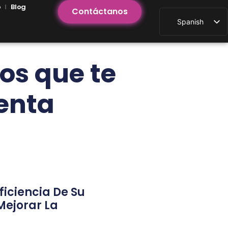
o
Blog
Contáctanos
Spanish
English
os que te
enta
ficiencia De Su
Mejorar La