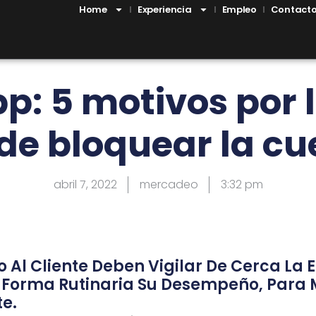
Home
Experiencia
Empleo
Contact
: 5 motivos por l
de bloquear la cu
abril 7, 2022
mercadeo
3:32 pm
o Al Cliente Deben Vigilar De Cerca La E
 Forma Rutinaria Su Desempeño, Para 
te.