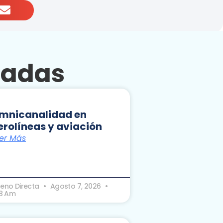
nadas
mnicanalidad en
erolíneas y aviación
er Más
seno Directa
Agosto 7, 2026
18 Am