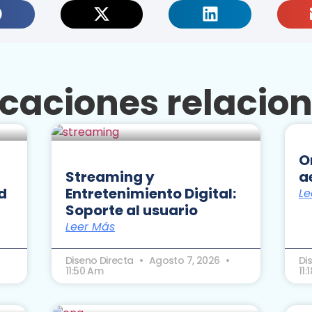
icaciones relacio
O
Streaming y
a
d
Entretenimiento Digital:
Le
Soporte al usuario
Leer Más
Diseno Directa
Agosto 7, 2026
Di
11:50 Am
11: