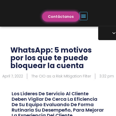
Contáctanos
WhatsApp: 5 motivos
por los que te puede
bloquear la cuenta
April 7, 2022
The CIO as a Risk Mitigation Filter
3:32 pm
Los Líderes De Servicio Al Cliente
Deben Vigilar De Cerca La Eficiencia
De Su Equipo Evaluando De Forma
Rutinaria Su Desempeño, Para Mejorar
La Experiencia Del Cliente.