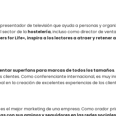
 presentador de televisión que ayuda a personas y organiz
l sector de la
hostelería
, incluso como director de venta
s for Life», inspira a los lectores a atraer y retener
imentar superfans para marcas de todos los tamaños
clientes. Como conferenciante internacional, es muy inspi
 en la creación de excelentes experiencias de los client
e es el mejor marketing de una empresa. Como orador pri
las con sus amigos y seguidores en las redes sociales