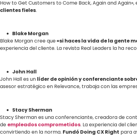
How to Get Customers to Come Back, Again and Again», 
clientes fieles
.
Blake Morgan
Blake Morgan cree que
«si haces la vida de la gente m
experiencia del cliente. La revista Real Leaders la ha 
John Hall
John Hall es un
líder de opinión y conferenciante sobr
asesor estratégico en Relevance, trabaja con las empresa
Stacy Sherman
Stacy Sherman es una conferenciante, creadora de conten
de
empleados comprometidos
. La experiencia del cl
convirtiendo en la norma.
Fundó Doing CX Right
para ay