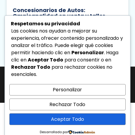
Concesionarios de Autos:
Omnicanalidad en venta y taller
Respetamos su privacidad
Leer Más
Las cookies nos ayudan a mejorar su
experiencia, ofrecer contenido personalizado y
Diseno Directa
Agosto 5, 2026
analizar el tráfico. Puede elegir qué cookies
3:28 Pm
permitir haciendo clic en
Personalizar
. Haga
clic en
Aceptar Todo
para consentir o en
« Previo
Siguiente »
Rechazar Todo
para rechazar cookies no
esenciales.
J-31463317-1 | Corporación de Mercadeo Emotivo, C.A.
Av. La Salle Edif. Phelps Piso 4, Ofic. PL, Urb. Los Caobos, Caracas. - Telf:
Personalizar
0212.6103399.
Todos los derechos reservados.
Rechazar Todo
Aceptar Todo
Desarrollado por