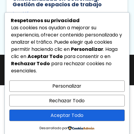
Gestión de espacios de trabajo
Leer Más
Respetamos su privacidad
Las cookies nos ayudan a mejorar su
Diseno Directa
Agosto 6, 2026
10:42 Am
experiencia, ofrecer contenido personalizado y
analizar el tráfico. Puede elegir qué cookies
permitir haciendo clic en
Personalizar
. Haga
« Previo
Siguiente »
clic en
Aceptar Todo
para consentir o en
Rechazar Todo
para rechazar cookies no
J-31463317-1 | Corporación de Mercadeo Emotivo, C.A.
esenciales.
Av. La Salle Edif. Phelps Piso 4, Ofic. PL, Urb. Los Caobos, Caracas. - Telf:
0212.6103399.
Todos los derechos reservados.
Personalizar
Rechazar Todo
Aceptar Todo
Desarrollado por