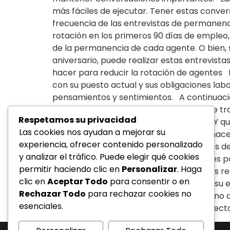
más fáciles de ejecutar. Tener estas conver
frecuencia de las entrevistas de permanenci
rotación en los primeros 90 días de empleo
de la permanencia de cada agente. O bien,
aniversario, puede realizar estas entrevist
hacer para reducir la rotación de agentes 
con su puesto actual y sus obligaciones la
pensamientos y sentimientos. A continuació
adaptado para que se ajusten al lugar de 
Respetamos su privacidad
para la jornada? ¿Qué aprendes aquí? ¿Y qu
Las cookies nos ayudan a mejorar su
motivó ese pensamiento? ¿Qué puedo hacer 
experiencia, ofrecer contenido personalizado
información valiosa para elaborar planes de
y analizar el tráfico. Puede elegir qué cookies
equipo, cree planes de acción individuales
permitir haciendo clic en
Personalizar
. Haga
honesto, comprometido y que da buenos resu
clic en
Aceptar Todo
para consentir o en
necesario hacer lo posible para alargar su
Rechazar Todo
para rechazar cookies no
Center Hub Si te pareció útil esta nota, n
esenciales.
nuestro próximo artículo ¡Seguimos cone