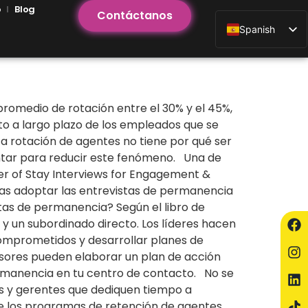
o
Blog
Contáctanos
Spanish
romedio de rotación entre el 30% y el 45%,
to a largo plazo de los empleados que se
ta rotación de agentes no tiene por qué ser
entar para reducir este fenómeno. Una de
wer of Stay Interviews for Engagement &
ras adoptar las entrevistas de permanencia
tas de permanencia? Según el libro de
 y un subordinado directo. Los líderes hacen
omprometidos y desarrollar planes de
visores pueden elaborar un plan de acción
ermanencia en tu centro de contacto. No se
as y gerentes que dediquen tiempo a
 los programas de retención de agentes