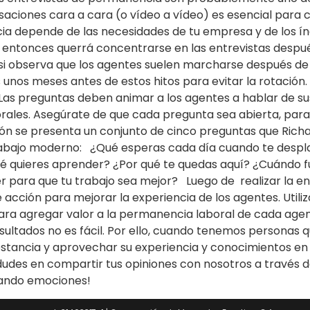
saciones cara a cara (o vídeo a vídeo) es esencial para 
a depende de las necesidades de tu empresa y de los índi
, entonces querrá concentrarse en las entrevistas despué
 si observa que los agentes suelen marcharse después d
as unos meses antes de estos hitos para evitar la rotació
Las preguntas deben animar a los agentes a hablar de sus
borales. Asegúrate de que cada pregunta sea abierta, par
n se presenta un conjunto de cinco preguntas que Richar
trabajo moderno: ¿Qué esperas cada día cuando te despla
é quieres aprender? ¿Por qué te quedas aquí? ¿Cuándo fu
para que tu trabajo sea mejor? Luego de realizar la ent
 acción para mejorar la experiencia de los agentes. Utili
 para agregar valor a la permanencia laboral de cada age
ltados no es fácil. Por ello, cuando tenemos personas q
 estancia y aprovechar su experiencia y conocimientos e
o dudes en compartir tus opiniones con nosotros a travé
ctando emociones!