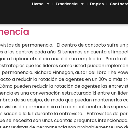
Home
Experiencia
Empleo
Contact
nencia
evistas de permanencia. El centro de contacto sufre un p
es a los centros cada año. Si tenemos en cuenta el impac
r a triplicar el salario anual de un empleado. Pero la al
y estrategias que los líderes como usted pueden implem
e permanencia. Richard Finnegan, autor del libro The Po
tacto a reducir la rotación de agentes en un 20% o más t
¿Cómo pueden reducir la rotación de agentes las entrevis
ncia es una conversación estructurada 1:1 entre un líder
embros de su equipo, de modo que puedan mantenerlos c
trevistas de permanencia a tu contact center, los super
 sacan a la luz durante la entrevista. Entrevistas de p
 que se necesita son unas cuantas preguntas intencionad
 entrevistas de permanencia son probablemente uno de