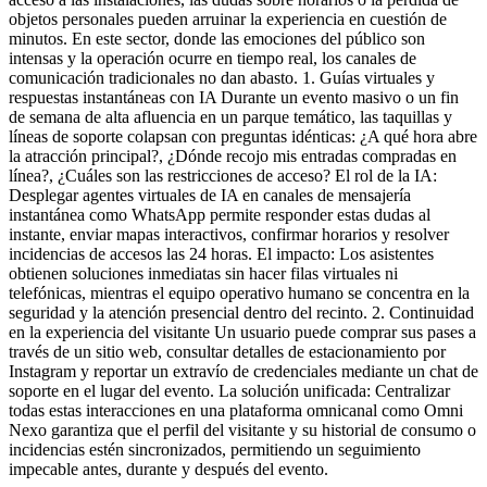
objetos personales pueden arruinar la experiencia en cuestión de
minutos. En este sector, donde las emociones del público son
intensas y la operación ocurre en tiempo real, los canales de
comunicación tradicionales no dan abasto. 1. Guías virtuales y
respuestas instantáneas con IA Durante un evento masivo o un fin
de semana de alta afluencia en un parque temático, las taquillas y
líneas de soporte colapsan con preguntas idénticas: ¿A qué hora abre
la atracción principal?, ¿Dónde recojo mis entradas compradas en
línea?, ¿Cuáles son las restricciones de acceso? El rol de la IA:
Desplegar agentes virtuales de IA en canales de mensajería
instantánea como WhatsApp permite responder estas dudas al
instante, enviar mapas interactivos, confirmar horarios y resolver
incidencias de accesos las 24 horas. El impacto: Los asistentes
obtienen soluciones inmediatas sin hacer filas virtuales ni
telefónicas, mientras el equipo operativo humano se concentra en la
seguridad y la atención presencial dentro del recinto. 2. Continuidad
en la experiencia del visitante Un usuario puede comprar sus pases a
través de un sitio web, consultar detalles de estacionamiento por
Instagram y reportar un extravío de credenciales mediante un chat de
soporte en el lugar del evento. La solución unificada: Centralizar
todas estas interacciones en una plataforma omnicanal como Omni
Nexo garantiza que el perfil del visitante y su historial de consumo o
incidencias estén sincronizados, permitiendo un seguimiento
impecable antes, durante y después del evento.