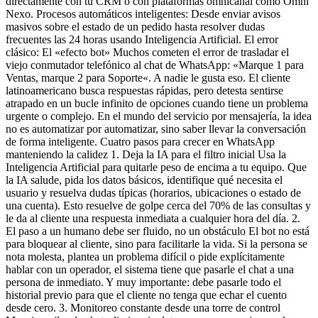
directamente con tu CRM o con plataformas omnicanal como Omni
Nexo. Procesos automáticos inteligentes: Desde enviar avisos
masivos sobre el estado de un pedido hasta resolver dudas
frecuentes las 24 horas usando Inteligencia Artificial. El error
clásico: El «efecto bot» Muchos cometen el error de trasladar el
viejo conmutador telefónico al chat de WhatsApp: «Marque 1 para
Ventas, marque 2 para Soporte«. A nadie le gusta eso. El cliente
latinoamericano busca respuestas rápidas, pero detesta sentirse
atrapado en un bucle infinito de opciones cuando tiene un problema
urgente o complejo. En el mundo del servicio por mensajería, la idea
no es automatizar por automatizar, sino saber llevar la conversación
de forma inteligente. Cuatro pasos para crecer en WhatsApp
manteniendo la calidez 1. Deja la IA para el filtro inicial Usa la
Inteligencia Artificial para quitarle peso de encima a tu equipo. Que
la IA salude, pida los datos básicos, identifique qué necesita el
usuario y resuelva dudas típicas (horarios, ubicaciones o estado de
una cuenta). Esto resuelve de golpe cerca del 70% de las consultas y
le da al cliente una respuesta inmediata a cualquier hora del día. 2.
El paso a un humano debe ser fluido, no un obstáculo El bot no está
para bloquear al cliente, sino para facilitarle la vida. Si la persona se
nota molesta, plantea un problema difícil o pide explícitamente
hablar con un operador, el sistema tiene que pasarle el chat a una
persona de inmediato. Y muy importante: debe pasarle todo el
historial previo para que el cliente no tenga que echar el cuento
desde cero. 3. Monitoreo constante desde una torre de control