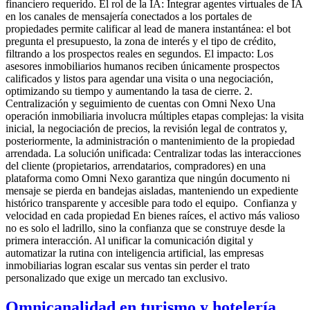
financiero requerido. El rol de la IA: Integrar agentes virtuales de IA
en los canales de mensajería conectados a los portales de
propiedades permite calificar al lead de manera instantánea: el bot
pregunta el presupuesto, la zona de interés y el tipo de crédito,
filtrando a los prospectos reales en segundos. El impacto: Los
asesores inmobiliarios humanos reciben únicamente prospectos
calificados y listos para agendar una visita o una negociación,
optimizando su tiempo y aumentando la tasa de cierre. 2.
Centralización y seguimiento de cuentas con Omni Nexo Una
operación inmobiliaria involucra múltiples etapas complejas: la visita
inicial, la negociación de precios, la revisión legal de contratos y,
posteriormente, la administración o mantenimiento de la propiedad
arrendada. La solución unificada: Centralizar todas las interacciones
del cliente (propietarios, arrendatarios, compradores) en una
plataforma como Omni Nexo garantiza que ningún documento ni
mensaje se pierda en bandejas aisladas, manteniendo un expediente
histórico transparente y accesible para todo el equipo. Confianza y
velocidad en cada propiedad En bienes raíces, el activo más valioso
no es solo el ladrillo, sino la confianza que se construye desde la
primera interacción. Al unificar la comunicación digital y
automatizar la rutina con inteligencia artificial, las empresas
inmobiliarias logran escalar sus ventas sin perder el trato
personalizado que exige un mercado tan exclusivo.
Omnicanalidad en turismo y hotelería