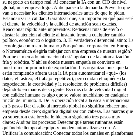
su negocio en tiempo real. Al conectar la IA con un CIO de nivel
global, una empresa logra: Anticiparse a la demanda: Prever lo que
van a necesitar los clientes internacionales antes de que lo pidan.
Estandarizar la calidad: Garantizar que, sin importar en qué país esté
el cliente, la velocidad y la calidad de atención sean exactas.
Reaccionar rápido ante imprevistos: Rediseñar rutas de envío o
ajustar la atención al cliente al instante frente a cualquier cambio
político, económico o logístico. 3. El verdadero diferencial latino: La
tecnología con rostro humano ¿Por qué una corporación en Europa
o Norteamérica elegiría trabajar con una empresa de nuestra región?
Porque el mercado internacional está agotado de la automatización
fría y robótica. Y ahí es donde nuestra empatía se convierte en
nuestro mejor producto de exportación. Las organizaciones que la
están rompiendo afuera usan la IA para automatizar el «qué» (los
datos, el rastreo, el trabajo repetitivo), pero cuidan el «quién» (la
negociación, la creatividad y la resolución de problemas difíciles)
dejándolo en manos de su gente. Esa mezcla de velocidad digital
con calidez humana es algo que se valora muchísimo en cualquier
rincón del mundo. 4. De la operación local a la escala internacional
en 3 pasos Dar el salto al mercado global no significa rehacer una
empresa desde cero; significa digitalizar con cabeza. Las marcas que
ya superaron esta brecha lo hicieron siguiendo tres pasos muy
claros: Auditar los procesos: Detectar qué tareas rutinarias están
quitándole tiempo al equipo y pueden automatizarse con IA.
Unificar la comunicación: Conectar todos los canales en plataformas