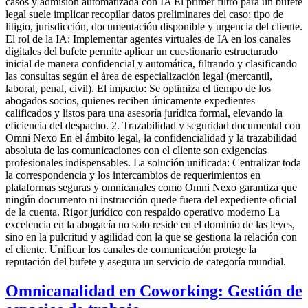
casos y admisión automatizada con IA El primer filtro para un bufete
legal suele implicar recopilar datos preliminares del caso: tipo de
litigio, jurisdicción, documentación disponible y urgencia del cliente.
El rol de la IA: Implementar agentes virtuales de IA en los canales
digitales del bufete permite aplicar un cuestionario estructurado
inicial de manera confidencial y automática, filtrando y clasificando
las consultas según el área de especialización legal (mercantil,
laboral, penal, civil). El impacto: Se optimiza el tiempo de los
abogados socios, quienes reciben únicamente expedientes
calificados y listos para una asesoría jurídica formal, elevando la
eficiencia del despacho. 2. Trazabilidad y seguridad documental con
Omni Nexo En el ámbito legal, la confidencialidad y la trazabilidad
absoluta de las comunicaciones con el cliente son exigencias
profesionales indispensables. La solución unificada: Centralizar toda
la correspondencia y los intercambios de requerimientos en
plataformas seguras y omnicanales como Omni Nexo garantiza que
ningún documento ni instrucción quede fuera del expediente oficial
de la cuenta. Rigor jurídico con respaldo operativo moderno La
excelencia en la abogacía no solo reside en el dominio de las leyes,
sino en la pulcritud y agilidad con la que se gestiona la relación con
el cliente. Unificar los canales de comunicación protege la
reputación del bufete y asegura un servicio de categoría mundial.
Omnicanalidad en Coworking: Gestión de