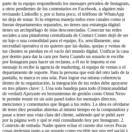
parte de tu equipo respondiendo los mensajes privados de Instagram,
a otros pendientes de los comentarios en Facebook, a alguien más
revisando LinkedIn y, por si fuera poco, el teléfono de WhatsApp
no deja de sonar. Si tu empresa maneja todos esos canales como si
fueran departamentos separados, no tienes una estrategia digital:
tienes un archipiélago de islas desconectadas. Conectar tus redes
sociales a una plataforma centralizada de Contact Center dejó de ser
un lujo o una comodidad para el equipo. Es, sencillamente, una
necesidad operativa si no quieres que las dudas, quejas y ventas de
tus clientes se pierdan en el vacío del mundo digital. Unificar la casa
por dentro para dar la cara por fuera Cuando un usuario te escribe
por Instagram para hacer un reclamo, a él no le importa si ese
mensaje lo recibe la agencia de marketing, el equipo de ventas o el
departamento de soporte. Para la persona que está del otro lado de la
pantalla, tu marca es una sola. Para lograr esa misma coherencia
dentro de tu organización, la integración de tus redes debe apoyarse
en tres pilares clave: 1. Una sola bandeja para todo (Omnicanalidad
de verdad) Apoyarte en herramientas de gestión como Omni Nexo
te permite reunir en un solo panel todos los mensajes directos,
menciones y comentarios que llegan a tus redes. La idea es olvidarse
de tener diez pestañas abiertas al mismo tiempo en la computadora y
pasar a tener una vista clara del cliente, sabiendo qué te pidió ayer
por la página web y qué te está consultando hoy por Instagram. 2.
Contexto de entrada: Nadie quiere echar el cuento dos veces Pocas
cosas molestan tanto a un usuario como escribir por una red social y