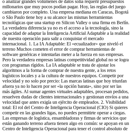
o analizar grandes volúmenes de datos solía requerir presupuestos
millonarios que muy pocos podían pagar. Hoy, las reglas del juego
cambiaron por completo. Una empresa mediana en Caracas, Bogotá
o São Paulo tiene hoy a su alcance las mismas herramientas
tecnológicas que una startup en Silicon Valley o una firma en Berlín.
La verdadera diferencia ya no es el acceso a la tecnología, sino la
capacidad de adaptar la Inteligencia Artificial Adaptable a la realidad
de nuestra operación para salir a conquistar el mercado
internacional. 1. La IA Adaptable: El «ecualizador» que niveló el
terreno Muchos cometen el error de comprar herramientas de
software genéricas e intentarlas meter a la fuerza en sus empresas.
Pero la verdadera empresas latinas competitividad global no se logra
con programas rígidos. La IA adaptable se trata de ajustar los
algoritmos a la forma de comprar de nuestra gente, a los retos
logísticos locales y a la cultura de nuestros equipos. Competir por
velocidad y no solo por precio: Las marcas latinas que hoy triunfan
afuera ya no lo hacen por ser «la opción barata», sino por ser las
más ágiles. Al sumar agentes virtuales adaptables, procesan pedidos,
resuelven dudas de clientes internacionales y gestionan envíos a una
velocidad que antes exigía un ejército de empleados. 2. Visibilidad
total: El rol del Centro de Inteligencia Operacional (CIO) Si quieres
competir en las grandes ligas, no puedes permitirte operar a ciegas.
Las empresas de logística, ensambladoras y firmas de servicios que
están ganando terreno afuera tienen algo en común: se apoyan en un
Centro de Inteligencia Operacional para tener el control absoluto de