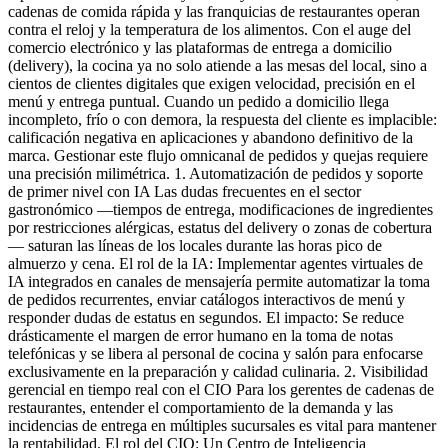
cadenas de comida rápida y las franquicias de restaurantes operan
contra el reloj y la temperatura de los alimentos. Con el auge del
comercio electrónico y las plataformas de entrega a domicilio
(delivery), la cocina ya no solo atiende a las mesas del local, sino a
cientos de clientes digitales que exigen velocidad, precisión en el
menú y entrega puntual. Cuando un pedido a domicilio llega
incompleto, frío o con demora, la respuesta del cliente es implacible:
calificación negativa en aplicaciones y abandono definitivo de la
marca. Gestionar este flujo omnicanal de pedidos y quejas requiere
una precisión milimétrica. 1. Automatización de pedidos y soporte
de primer nivel con IA Las dudas frecuentes en el sector
gastronómico —tiempos de entrega, modificaciones de ingredientes
por restricciones alérgicas, estatus del delivery o zonas de cobertura
— saturan las líneas de los locales durante las horas pico de
almuerzo y cena. El rol de la IA: Implementar agentes virtuales de
IA integrados en canales de mensajería permite automatizar la toma
de pedidos recurrentes, enviar catálogos interactivos de menú y
responder dudas de estatus en segundos. El impacto: Se reduce
drásticamente el margen de error humano en la toma de notas
telefónicas y se libera al personal de cocina y salón para enfocarse
exclusivamente en la preparación y calidad culinaria. 2. Visibilidad
gerencial en tiempo real con el CIO Para los gerentes de cadenas de
restaurantes, entender el comportamiento de la demanda y las
incidencias de entrega en múltiples sucursales es vital para mantener
la rentabilidad. El rol del CIO: Un Centro de Inteligencia