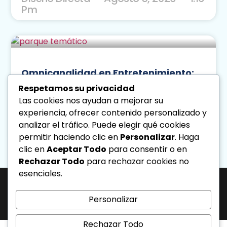
Pm
Omnicanalidad en Entretenimiento:
Parques y eventos
Respetamos su privacidad
Leer Más
Las cookies nos ayudan a mejorar su
experiencia, ofrecer contenido personalizado y
Diseno Directa
Agosto 4, 2026
analizar el tráfico. Puede elegir qué cookies
2:43 Pm
permitir haciendo clic en
Personalizar
. Haga
clic en
Aceptar Todo
para consentir o en
« Previo
Siguiente »
Rechazar Todo
para rechazar cookies no
esenciales.
J-31463317-1 | Corporación de Mercadeo Emotivo, C.A.
Av. La Salle Edif. Phelps Piso 4, Ofic. PL, Urb. Los Caobos, Caracas. - Telf:
Personalizar
0212.6103399.
Todos los derechos reservados.
Rechazar Todo