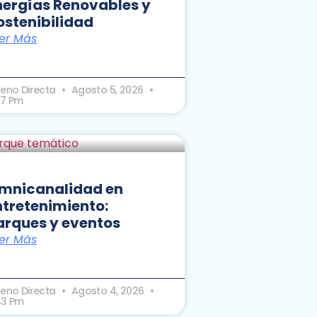
nergías Renovables y
ostenibilidad
er Más
seno Directa
Agosto 5, 2026
27 Pm
mnicanalidad en
ntretenimiento:
arques y eventos
er Más
seno Directa
Agosto 4, 2026
43 Pm