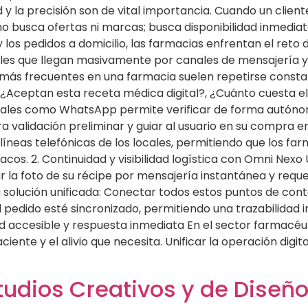
y la precisión son de vital importancia. Cuando un clien
 busca ofertas ni marcas; busca disponibilidad inmediata
os pedidos a domicilio, las farmacias enfrentan el reto di
ales que llegan masivamente por canales de mensajería y r
as más frecuentes en una farmacia suelen repetirse const
ptan esta receta médica digital?, ¿Cuánto cuesta el del
nales como WhatsApp permite verificar de forma autónoma
a validación preliminar y guiar al usuario en su compra en
líneas telefónicas de los locales, permitiendo que los f
cos. 2. Continuidad y visibilidad logística con Omni Nexo 
 la foto de su récipe por mensajería instantánea y reque
a solución unificada: Conectar todos estos puntos de c
l pedido esté sincronizado, permitiendo una trazabilida
ud accesible y respuesta inmediata En el sector farmacéut
iente y el alivio que necesita. Unificar la operación digita
udios Creativos y de Diseñ