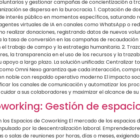
 voluntarios y gestionar campañas de concientización a 
anización se dispersa en la burocracia. 1. Captación de do
e interés público en momentos específicos, saturando 
tar agentes virtuales de IA en canales como WhatsApp o 
mo realizar donaciones, registrando datos de nuevos volunt
za la tasa de conversión en las campañas de recaudación y
 el trabajo de campo y la estrategia humanitaria. 2. Tra
res, la transparencia en el uso de los recursos y la traza
apoyo a largo plazo. La solución unificada: Centralizar t
 como Omni Nexo garantiza que cada interacción, compr
sión noble con respaldo operativo moderno El impacto soc
ificar los canales de comunicación y automatizar los proc
z, cuidar a sus colaboradores y maximizar el alcance de su
orking: Gestión de espacio
los Espacios de Coworking El mercado de los espacios de 
 impulsado por la descentralización laboral. Emprendedore
das o salas de reuniones por horas, días o meses, exigiendo 