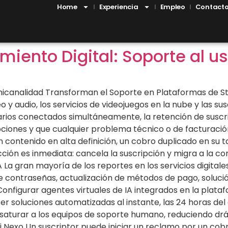
Home
Experiencia
Empleo
Contact
miento Digital: Soporte al u
nicanalidad Transforman el Soporte en Plataformas de S
eo y audio, los servicios de videojuegos en la nube y las 
uarios conectados simultáneamente, la retención de sus
rupciones y que cualquier problema técnico o de facturac
n contenido en alta definición, un cobro duplicado en su t
ión es inmediata: cancela la suscripción y migra a la com
 La gran mayoría de los reportes en los servicios digital
 contraseñas, actualización de métodos de pago, solució
IA: Configurar agentes virtuales de IA integrados en la pl
er soluciones automatizadas al instante, las 24 horas del
 saturar a los equipos de soporte humano, reduciendo dr
mni Nexo Un suscriptor puede iniciar un reclamo por un co