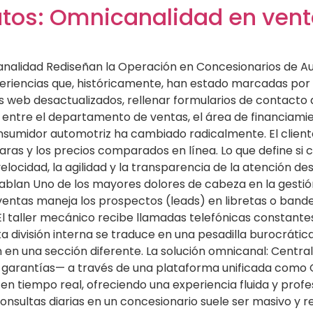
tos: Omnicanalidad en venta
icanalidad Rediseñan la Operación en Concesionarios de A
experiencias que, históricamente, han estado marcadas por 
 web desactualizados, rellenar formularios de contacto qu
ntre el departamento de ventas, el área de financiamien
umidor automotriz ha cambiado radicalmente. El cliente
claras y los precios comparados en línea. Lo que define s
elocidad, la agilidad y la transparencia de la atención desd
hablan Uno de los mayores dolores de cabeza en la gesti
entas maneja los prospectos (leads) en libretas o bandeja
El taller mecánico recibe llamadas telefónicas constante
 división interna se traduce en una pesadilla burocrática: 
 en una sección diferente. La solución omnicanal: Central
de garantías— a través de una plataforma unificada como
 tiempo real, ofreciendo una experiencia fluida y profesi
nsultas diarias en un concesionario suele ser masivo y re