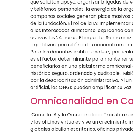
que solicitan apoyo, organizar brigadas de
y teléfonos personales, la energía de la org
campañas sociales generan picos masivos d
de la fundación. El rol de la IA: Implemen
a los interesados al instante, explicando có
activas las 24 horas. El impacto: Se maximi
repetitivas, permitiéndoles concentrarse en
Para los donantes institucionales y particula
es el factor determinante para mantener su 
beneficiarios en una plataforma omnicanal
histórico seguro, ordenado y auditable. Mi
por la desorganización administrativa. Al un
artificial, las ONGs pueden amplificar su vo
Omnicanalidad en Cow
Cómo la IA y la Omnicanalidad Transforman 
y las oficinas virtuales vive un crecimiento
globales alquilan escritorios, oficinas priva