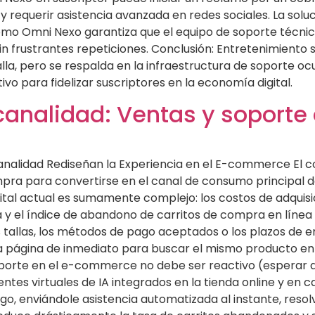
 requerir asistencia avanzada en redes sociales. La solució
mo Omni Nexo garantiza que el equipo de soporte técnico
 frustrantes repeticiones. Conclusión: Entretenimiento sin 
lla, pero se respalda en la infraestructura de soporte ocu
itivo para fidelizar suscriptores en la economía digital.
alidad: Ventas y soporte d
icanalidad Rediseñan la Experiencia en el E-commerce E
mpra para convertirse en el canal de consumo principal 
tal actual es sumamente complejo: los costos de adquisic
ia y el índice de abandono de carritos de compra en líne
tallas, los métodos de pago aceptados o los plazos de e
 la página de inmediato para buscar el mismo producto en
oporte en el e-commerce no debe ser reactivo (esperar a 
agentes virtuales de IA integrados en la tienda online y e
o, enviándole asistencia automatizada al instante, resol