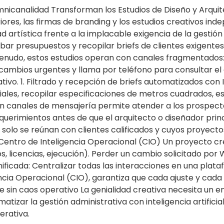
mnicanalidad Transforman los Estudios de Diseño y Arquit
riores, las firmas de branding y los estudios creativos i
 artística frente a la implacable exigencia de la gestión
obar presupuestos y recopilar briefs de clientes exigent
enudo, estos estudios operan con canales fragmentados: 
ambios urgentes y llama por teléfono para consultar el
vo. 1. Filtrado y recepción de briefs automatizados con I
ciales, recopilar especificaciones de metros cuadrados, es
 en canales de mensajería permite atender a los prospecto
 requerimientos antes de que el arquitecto o diseñador prin
solo se reúnan con clientes calificados y cuyos proyecto
l Centro de Inteligencia Operacional (CIO) Un proyecto cr
s, licencias, ejecución). Perder un cambio solicitado po
 unificada: Centralizar todas las interacciones en una pl
gencia Operacional (CIO), garantiza que cada ajuste y cad
e sin caos operativo La genialidad creativa necesita un e
tizar la gestión administrativa con inteligencia artificia
erativa.