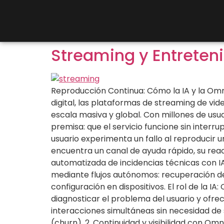
Streaming y Entreteni
Reproducción Continua: Cómo la IA y la Om
digital, las plataformas de streaming de vid
escala masiva y global. Con millones de us
premisa: que el servicio funcione sin inter
usuario experimenta un fallo al reproducir u
encuentra un canal de ayuda rápido, su reacc
automatizada de incidencias técnicas con IA
mediante flujos autónomos: recuperación de
configuración en dispositivos. El rol de la 
diagnosticar el problema del usuario y ofrec
interacciones simultáneas sin necesidad de
(churn). 2. Continuidad y visibilidad con O