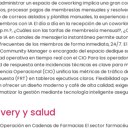
administrar un espacio de coworking implica una gran com
tados, procesar pagos de membresías mensuales y resolve
e de correos aislados y planillas manuales, la experienci
mbros con IA El día a día en la recepción de un coworkin
0 p.m.?, ¿Cuáles son las tarifas de membresía mensual?, ¿
s de IA en canales de mensajería instantánea permite auto
recuentes de los miembros de forma inmediata, 24/7. El i
el Community Manager o encargado del espacio dedique s
idad operativa en tiempo real con el CIO Para los operado
ad de respuesta ante incidencias técnicas es clave para 
igencia Operacional (CIO) unifica las métricas de tráfico d
uesta (FRT) en tableros ejecutivos claros. Flexibilidad 
 ofrecer un diseño moderno y café de alta calidad; exigen
omatizar la gestión mediante tecnología inteligente ase
ivery y salud
 Operación en Cadenas de Farmacias El sector farmacéuti