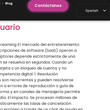
o
Blog
Contáctanos
Spanish
suario
treaming El mercado del entretenimiento
suscripciones de software (SaaS) operan a
criptores depende estrictamente de una
ión se resuelva en segundos. Cuando un
arjeta o un bloqueo de cuenta, y no
petencia digital. 1. Resolución
es son recurrentes y pueden resolverse
n a errores de reproducción o guía de
ataforma y en canales de mensajería permite
 día. El impacto: Se procesan millones de
ásticamente las tasas de cancelación
bro erróneo a través de un chat de ayuda en