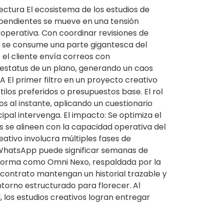
ectura El ecosistema de los estudios de
ndependientes se mueve en una tensión
 operativa. Con coordinar revisiones de
es se consume una parte gigantesca del
el cliente envía correos con
 estatus de un plano, generando un caos
A El primer filtro en un proyecto creativo
tilos preferidos o presupuestos base. El rol
s al instante, aplicando un cuestionario
cipal intervenga. El impacto: Se optimiza el
s se alineen con la capacidad operativa del
eativo involucra múltiples fases de
r WhatsApp puede significar semanas de
ataforma como Omni Nexo, respaldada por la
a contrato mantengan un historial trazable y
ntorno estructurado para florecer. Al
l, los estudios creativos logran entregar