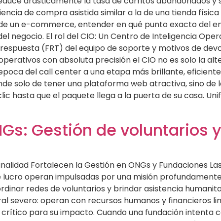
reduce drásticamente la tasa de carritos abandonados y 
cia de compra asistida similar a la de una tienda física ex
 de un e-commerce, entender en qué punto exacto del embu
l negocio. El rol del CIO: Un Centro de Inteligencia Oper
 respuesta (FRT) del equipo de soporte y motivos de devo
operativos con absoluta precisión el CIO no es solo la alte
 epoca del call center a una etapa más brillante, eficient
de solo de tener una plataforma web atractiva, sino de la
 hasta que el paquete llega a la puerta de su casa. Unifi
s: Gestión de voluntarios 
nalidad Fortalecen la Gestión en ONGs y Fundaciones L
de lucro operan impulsadas por una misión profundament
rdinar redes de voluntarios y brindar asistencia humanit
l severo: operan con recursos humanos y financieros limi
o crítico para su impacto. Cuando una fundación intenta