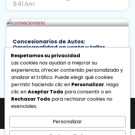
9:41 Am
Concesionarios de Autos:
Omnicanalidad en venta y taller
Respetamos su privacidad
Leer Más
Las cookies nos ayudan a mejorar su
experiencia, ofrecer contenido personalizado y
Diseno Directa
Agosto 5, 2026
analizar el tráfico. Puede elegir qué cookies
3:28 Pm
permitir haciendo clic en
Personalizar
. Haga
clic en
Aceptar Todo
para consentir o en
« Previo
Siguiente »
Rechazar Todo
para rechazar cookies no
esenciales.
J-31463317-1 | Corporación de Mercadeo Emotivo, C.A.
Av. La Salle Edif. Phelps Piso 4, Ofic. PL, Urb. Los Caobos, Caracas. - Telf:
0212.6103399.
Personalizar
Todos los derechos reservados.