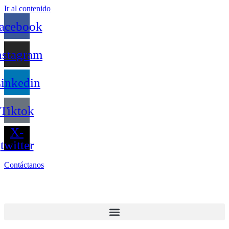
Ir al contenido
acebook
nstagram
inkedin
Tiktok
X-
twitter
Contáctanos