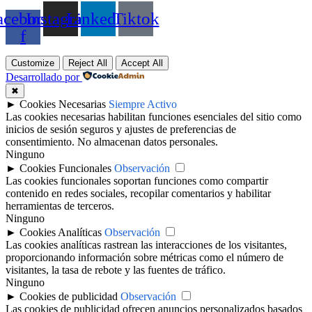
acebook-
Instagram
Linkedin
Tiktok
f
Customize
Reject All
Accept All
Desarrollado por
✖
►
Cookies Necesarias
Siempre Activo
Las cookies necesarias habilitan funciones esenciales del sitio como
inicios de sesión seguros y ajustes de preferencias de
consentimiento. No almacenan datos personales.
Ninguno
►
Cookies Funcionales
Observación
Las cookies funcionales soportan funciones como compartir
contenido en redes sociales, recopilar comentarios y habilitar
herramientas de terceros.
Ninguno
►
Cookies Analíticas
Observación
Las cookies analíticas rastrean las interacciones de los visitantes,
proporcionando información sobre métricas como el número de
visitantes, la tasa de rebote y las fuentes de tráfico.
Ninguno
►
Cookies de publicidad
Observación
Las cookies de publicidad ofrecen anuncios personalizados basados