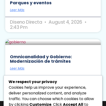
Parques y eventos
Leer Más
Diseno Directa
August 4, 2026
2:43 Pm
Omnicanalidad y Gobierno:
Modernización de trámites
Leer Más
Diseno Directa
August 4, 2026
We respect your privacy
11:26 Am
Cookies help us improve your experience,
deliver personalized content, and analyze
« Previo
Siguiente »
traffic. You can choose which cookies to allow
by clicking
Customize
. Click
Accept All
to