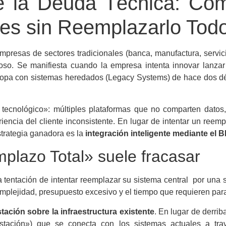
 la Deuda Técnica: Có
es sin Reemplazarlo Tod
mpresas de sectores tradicionales (banca, manufactura, servic
roso. Se manifiesta cuando la empresa intenta innovar lanz
 topa con sistemas heredados (Legacy Systems) de hace dos 
 tecnológico»: múltiples plataformas que no comparten dato
riencia del cliente inconsistente. En lugar de intentar un re
strategia ganadora es la
integración inteligente mediante el
plazo Total» suele fracasar
tentación de intentar reemplazar su sistema central por una
mplejidad, presupuesto excesivo y el tiempo que requieren para
tación sobre la infraestructura existente
. En lugar de derrib
estación») que se conecta con los sistemas actuales a tra