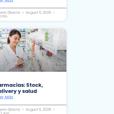
er Más
seno Directa
August 6, 2026
32 Pm
armacias: Stock,
elivery y salud
er Más
seno Directa
August 6, 2026
:12 Am