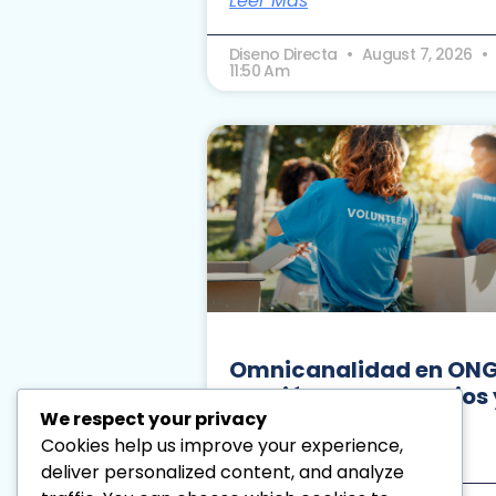
Leer Más
Diseno Directa
August 7, 2026
11:50 Am
Omnicanalidad en ONG
Gestión de voluntarios 
We respect your privacy
donaciones
Cookies help us improve your experience,
Leer Más
deliver personalized content, and analyze