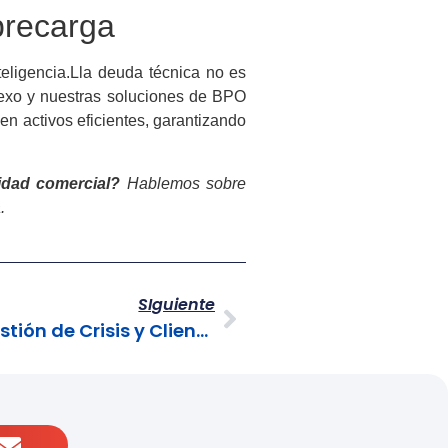
brecarga
eligencia.L
la deuda técnica no es
 Nexo y nuestras soluciones de BPO
n activos eficientes, garantizando
idad comercial?
Hablemos sobre
.
SIguiente
BPO para Aerolíneas: Gestión de Crisis y Clientes de Altura