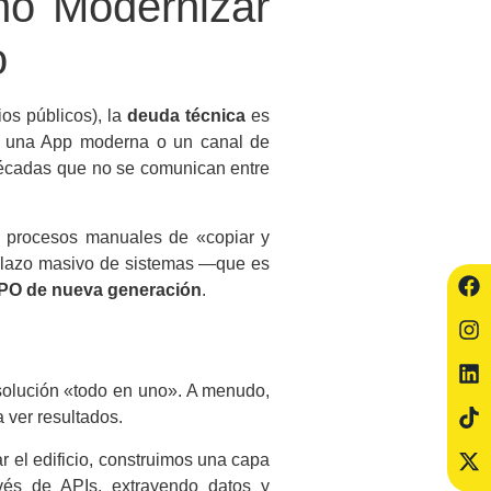
mo Modernizar
o
ios públicos), la
deuda técnica
es
ar una App moderna o un canal de
décadas que no se comunican entre
s, procesos manuales de «copiar y
emplazo masivo de sistemas —que es
 BPO de nueva generación
.
 solución «todo en uno». A menudo,
 ver resultados.
ar el edificio, construimos una capa
vés de APIs, extrayendo datos y