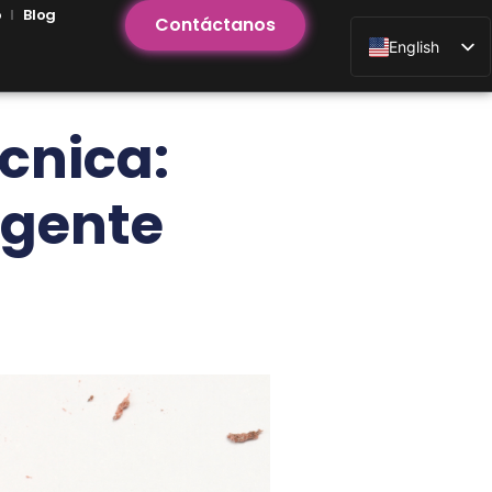
o
Blog
Contáctanos
English
cnica:
igente