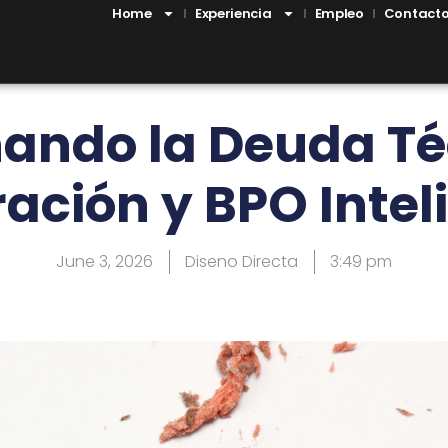
Home
Experiencia
Empleo
Contact
nando la Deuda Té
ración y BPO Intel
June 3, 2026
Diseno Directa
3:49 pm