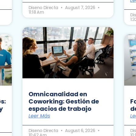
Le
Diseno Directa
August 7, 2026
11:18 Am
Di
1:
Omnicanalidad en
s:
Coworking: Gestión de
F
y
espacios de trabajo
d
Leer Más
Le
Diseno Directa
August 6, 2026
Di
10:42 Am
10