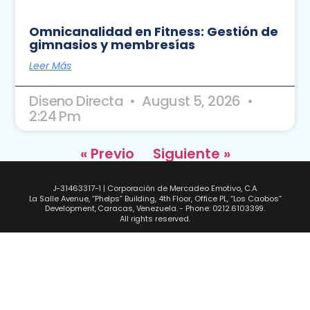
Omnicanalidad en Fitness: Gestión de
gimnasios y membresías
Leer Más
Diseno Directa
August 5, 2026
2:24 Pm
« Previo
Siguiente »
J-31463317-1 | Corporación de Mercadeo Emotivo, C.A.
La Salle Avenue, “Phelps” Building, 4th Floor, Office PL, “Los Caobos”
Development, Caracas, Venezuela. - Phone: 0212.6103399.
All rights reserved.