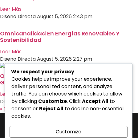
Leer Más
Diseno Directa
August 5, 2026
2:43 pm
Omnicanalidad En Energías Renovables Y
Sostenibilidad
Leer Más
Diseno Directa
August 5, 2026
2:27 pm
We respect your privacy
Omnicanalidad En Fitness: Gestión De
Cookies help us improve your experience,
Gimnasios Y Membresías
deliver personalized content, and analyze
traffic. You can choose which cookies to allow
Leer Más
by clicking
Customize
. Click
Accept All
to
Diseno Directa
August 5, 2026
2:24 pm
consent or
Reject All
to decline non-essential
« Previo
Siguiente »
cookies.
J-31463317-1 | Corporación de Mercadeo Emotivo, C.A.
La Salle Avenue, “Phelps” Building, 4th Floor, Office PL, “Los Caobos”
Customize
Development, Caracas, Venezuela. - Phone: 0212.6103399.