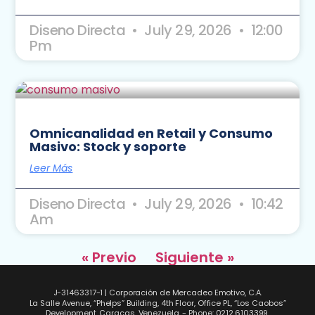
Diseno Directa
July 29, 2026
12:00
Pm
Omnicanalidad en Retail y Consumo
Masivo: Stock y soporte
Leer Más
Diseno Directa
July 29, 2026
10:42
Am
« Previo
Siguiente »
J-31463317-1 | Corporación de Mercadeo Emotivo, C.A.
La Salle Avenue, “Phelps” Building, 4th Floor, Office PL, “Los Caobos”
Development, Caracas, Venezuela. - Phone: 0212.6103399.