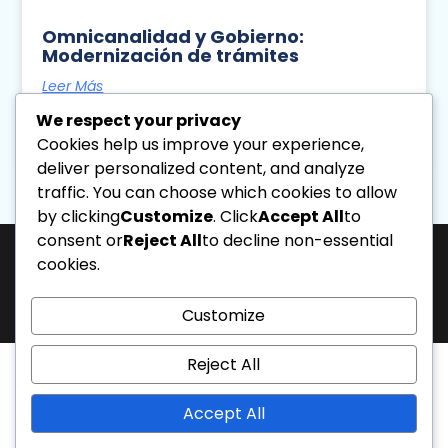
Omnicanalidad y Gobierno:
Modernización de trámites
Leer Más
We respect your privacy
Diseno Directa
August 4, 2026
Cookies help us improve your experience,
11:26 Am
deliver personalized content, and analyze
traffic. You can choose which cookies to allow
« Previo
Siguiente »
by clicking
Customize
. Click
Accept All
to
consent or
Reject All
to decline non-essential
cookies.
J-31463317-1 | Corporación de Mercadeo Emotivo, C.A.
La Salle Avenue, “Phelps” Building, 4th Floor, Office PL, “Los Caobos”
Development, Caracas, Venezuela. - Phone: 0212.6103399.
Customize
All rights reserved.
Reject All
Accept All