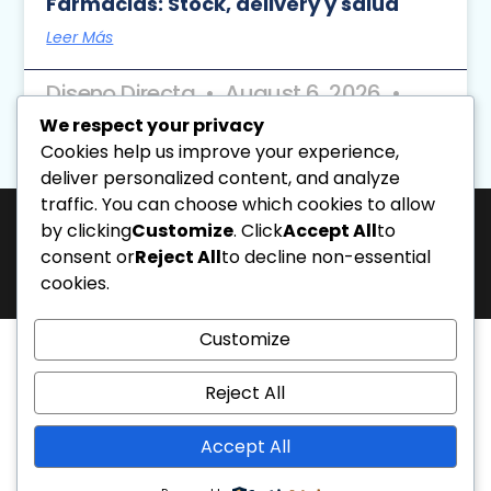
Farmacias: Stock, delivery y salud
Leer Más
Diseno Directa
August 6, 2026
10:12 Am
We respect your privacy
Cookies help us improve your experience,
« Previo
Siguiente »
deliver personalized content, and analyze
traffic. You can choose which cookies to allow
by clicking
Customize
. Click
Accept All
to
J-31463317-1 | Corporación de Mercadeo Emotivo, C.A.
consent or
Reject All
to decline non-essential
La Salle Avenue, “Phelps” Building, 4th Floor, Office PL, “Los Caobos”
cookies.
Development, Caracas, Venezuela. - Phone: 0212.6103399.
All rights reserved.
Customize
Reject All
Accept All