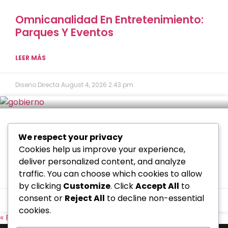
Omnicanalidad En Entretenimiento:
Parques Y Eventos
LEER MÁS
Diseno Directa
August 4, 2026
2:43 pm
Omnicanalidad Y Gobierno:
We respect your privacy
Modernización De Trámites
Cookies help us improve your experience,
deliver personalized content, and analyze
traffic. You can choose which cookies to allow
LEER MÁS
by clicking
Customize
. Click
Accept All
to
consent or
Reject All
to decline non-essential
Diseno Directa
August 4, 2026
11:26 am
cookies.
« Previo
Siguiente »