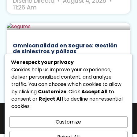
Diseno Directa
August 4, 2026
11:26 Am
Omnicanalidad en Seguros: Gestión
de siniestros y pólizas
Leer Más
We respect your privacy
Cookies help us improve your experience,
Diseno Directa
August 3, 2026
deliver personalized content, and analyze
3:49 Pm
traffic. You can choose which cookies to allow
by clicking
Customize
. Click
Accept All
to
« Previo
Siguiente »
consent or
Reject All
to decline non-essential
cookies.
J-31463317-1 | Corporación de Mercadeo Emotivo, C.A.
La Salle Avenue, “Phelps” Building, 4th Floor, Office PL, “Los Caobos”
Customize
Development, Caracas, Venezuela. - Phone: 0212.6103399.
All rights reserved.
Reject All