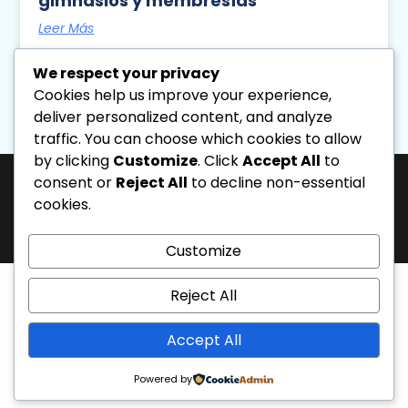
gimnasios y membresías
Leer Más
Diseno Directa
August 5, 2026
We respect your privacy
2:24 Pm
Cookies help us improve your experience,
deliver personalized content, and analyze
traffic. You can choose which cookies to allow
« Previo
Siguiente »
by clicking
Customize
. Click
Accept All
to
consent or
Reject All
to decline non-essential
cookies.
J-31463317-1 | Corporación de Mercadeo Emotivo, C.A.
La Salle Avenue, “Phelps” Building, 4th Floor, Office PL, “Los Caobos”
Development, Caracas, Venezuela. - Phone: 0212.6103399.
All rights reserved.
Customize
Reject All
Accept All
Powered by