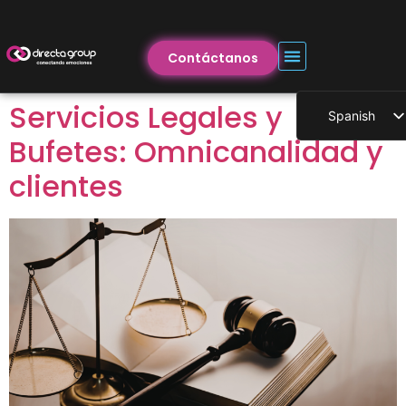
Contáctanos
Servicios Legales y
Spanish
Bufetes: Omnicanalidad y
clientes