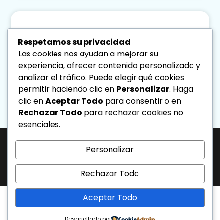
Omnicanalidad en Coworking:
Respetamos su privacidad
Gestión de espacios de trabajo
Las cookies nos ayudan a mejorar su
Leer Más
experiencia, ofrecer contenido personalizado y
analizar el tráfico. Puede elegir qué cookies
Diseno Directa
Agosto 6, 2026
permitir haciendo clic en
Personalizar
. Haga
10:42 Am
clic en
Aceptar Todo
para consentir o en
Rechazar Todo
para rechazar cookies no
« Previo
Siguiente »
esenciales.
Personalizar
J-31463317-1 | Corporación de Mercadeo Emotivo, C.A.
Av. La Salle Edif. Phelps Piso 4, Ofic. PL, Urb. Los Caobos, Caracas. - Telf:
0212.6103399.
Rechazar Todo
Todos los derechos reservados.
Aceptar Todo
Desarrollado por