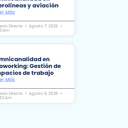
erolíneas y aviación
er Más
seno Directa
Agosto 7, 2026
18 Am
mnicanalidad en
oworking: Gestión de
spacios de trabajo
er Más
seno Directa
Agosto 6, 2026
:42 Am