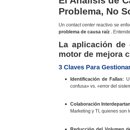
El Análisis de 
Problema, No So
Un
contact center
reactivo se enfo
problema de causa raíz
. Entender
La aplicación de 
motor de mejora c
3 Claves Para Gestionar
Identificación de Fallas:
Ut
confusa» vs. «error del siste
Colaboración Interdeparta
Marketing y TI, quienes son l
Reducción del Volumen d