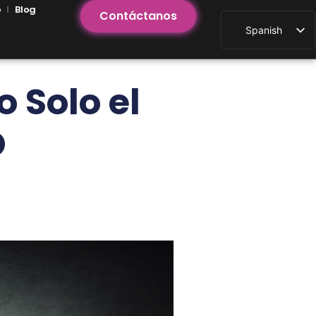
o
Blog
Contáctanos
Spanish
 Solo el
O