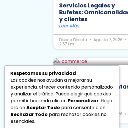
Servicios Legales y
Bufetes: Omnicanalida
y clientes
Leer Más
Diseno Directa
Agosto 7, 2026
2:57 Pm
Respetamos su privacidad
E-commerce y
Las cookies nos ayudan a mejorar su
Omnicanalidad: Venta
experiencia, ofrecer contenido personalizado
y soporte digital
y analizar el tráfico. Puede elegir qué cookies
Leer Más
permitir haciendo clic en
Personalizar
. Haga
clic en
Aceptar Todo
para consentir o en
Diseno Directa
Agosto 6, 2026
Rechazar Todo
para rechazar cookies no
1:32 Pm
esenciales.