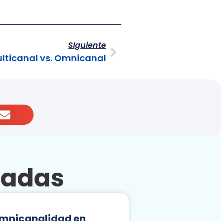
SIguiente
ulticanal vs. Omnicanal
nadas
mnicanalidad en