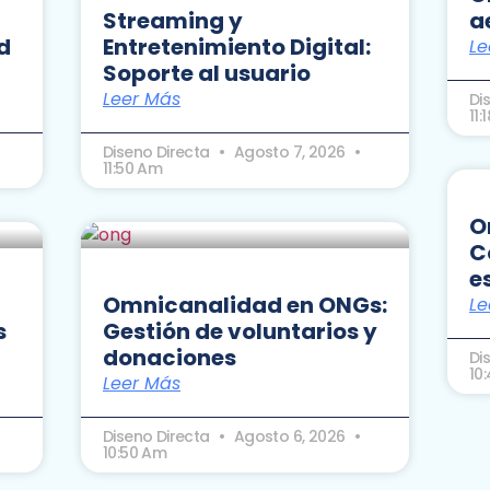
Streaming y
a
d
Entretenimiento Digital:
Le
Soporte al usuario
Leer Más
Di
11:
Diseno Directa
Agosto 7, 2026
11:50 Am
O
C
e
Omnicanalidad en ONGs:
Le
s
Gestión de voluntarios y
donaciones
Di
10
Leer Más
Diseno Directa
Agosto 6, 2026
10:50 Am