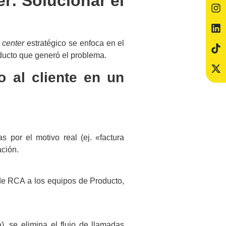
r: Solucionar el
 center
estratégico se enfoca en el
roducto que generó el problema.
o al cliente en un
as por el motivo real (ej. «factura
ación.
e RCA a los equipos de Producto,
a), se elimina el flujo de llamadas