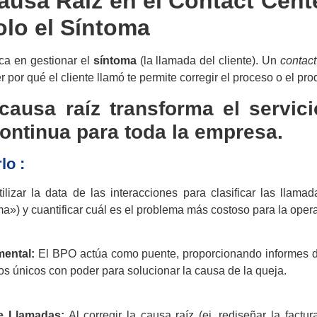
Causa Raíz en el Contact Cente
lo el Síntoma
ca en gestionar el
síntoma
(la llamada del cliente). Un
contact
 por qué el cliente llamó te permite corregir el proceso o el p
causa raíz transforma el servici
ontinua para toda la empresa.
lo :
ilizar la data de las interacciones para clasificar las llamad
ma») y cuantificar cuál es el problema más costoso para la oper
mental:
El BPO actúa como puente, proporcionando informes d
os únicos con poder para solucionar la causa de la queja.
e Llamadas:
Al corregir la causa raíz (ej. rediseñar la factur