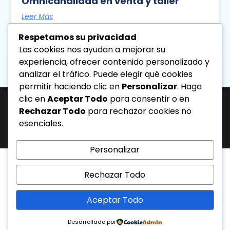
Omnicanalidad en venta y taller
Leer Más
Respetamos su privacidad
Diseno Directa
Agosto 5, 2026
Las cookies nos ayudan a mejorar su
3:28 Pm
experiencia, ofrecer contenido personalizado y
analizar el tráfico. Puede elegir qué cookies
« Previo
Siguiente »
permitir haciendo clic en
Personalizar
. Haga
clic en
Aceptar Todo
para consentir o en
Rechazar Todo
para rechazar cookies no
J-31463317-1 | Corporación de Mercadeo Emotivo, C.A.
esenciales.
Av. La Salle Edif. Phelps Piso 4, Ofic. PL, Urb. Los Caobos, Caracas. - Telf:
0212.6103399.
Todos los derechos reservados.
Personalizar
Rechazar Todo
Aceptar Todo
Desarrollado por