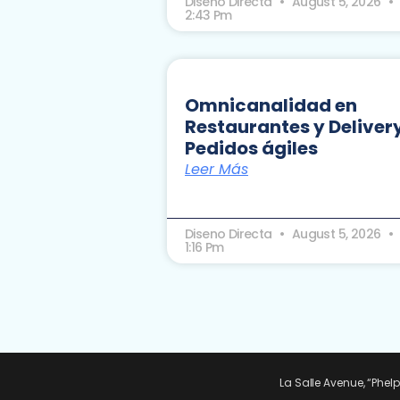
Diseno Directa
August 5, 2026
2:43 Pm
Omnicanalidad en
Restaurantes y Delivery
Pedidos ágiles
Leer Más
Diseno Directa
August 5, 2026
1:16 Pm
La Salle Avenue, “Phel