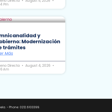
seno Directa
August 5, 2026
24 Pm
mnicanalidad y
obierno: Modernización
e trámites
er Más
seno Directa
August 4, 2026
:26 Am
uela. - Phone: 0212.6103399.