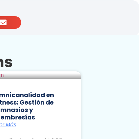
ns
mnicanalidad en
itness: Gestión de
imnasios y
embresías
er Más