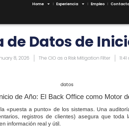
Home
Experiencia
Empleo
Contact
 de Datos de Inic
nuary 8, 2026
The CIO as a Risk Mitigation Filter
11:4
nicio de Año: El Back Office como Motor d
la «puesta a punto» de los sistemas. Una auditorí
tarios, registros de clientes) asegura que toda l
 información real y útil.