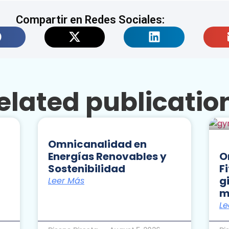
Compartir en Redes Sociales:
elated publicatio
Omnicanalidad en
Energías Renovables y
O
Sostenibilidad
F
g
Leer Más
m
Le