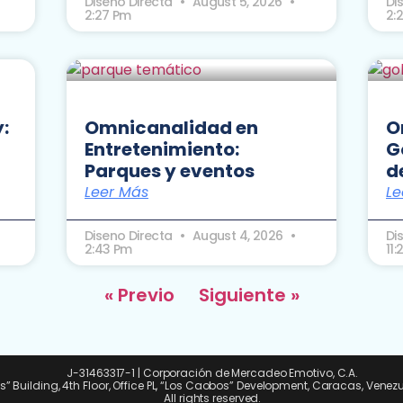
Diseno Directa
August 5, 2026
Di
2:27 Pm
2:
:
Omnicanalidad en
O
Entretenimiento:
G
Parques y eventos
d
Leer Más
Le
Diseno Directa
August 4, 2026
Di
2:43 Pm
11
« Previo
Siguiente »
J-31463317-1 | Corporación de Mercadeo Emotivo, C.A.
ps” Building, 4th Floor, Office PL, “Los Caobos” Development, Caracas, Venez
All rights reserved.