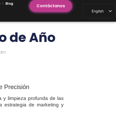
o
Blog
Contáctanos
English
Spanish
io de Año
1 am
e Precisión
a y limpieza profunda de las
a estrategia de marketing y