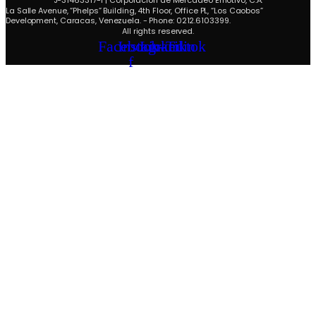
J-31463317-1 | Corporación de Mercadeo Emotivo, C.A.
La Salle Avenue, “Phelps” Building, 4th Floor, Office PL, “Los Caobos”
Development, Caracas, Venezuela. - Phone: 0212.6103399.
All rights reserved.
Facebook-
Instagram
Linkedin
Tiktok
f