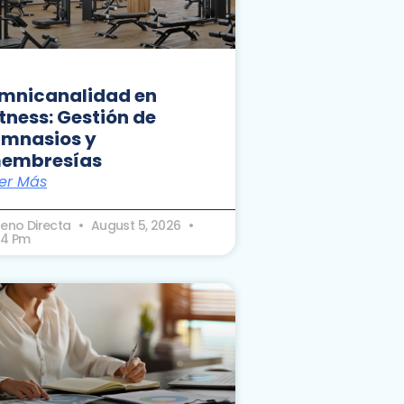
mnicanalidad en
itness: Gestión de
imnasios y
embresías
er Más
seno Directa
August 5, 2026
24 Pm