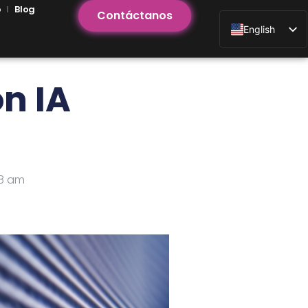
o
Blog
Contáctanos
English
n IA
48 am