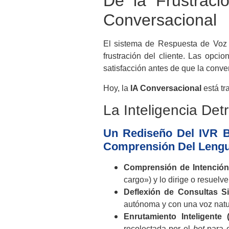
De la Frustraci
Conversacional
El sistema de Respuesta de Voz In
frustración del cliente. Las opci
satisfacción antes de que la conv
Hoy, la
IA Conversacional
está tr
La Inteligencia Det
Un Rediseño Del IVR 
Comprensión Del Lengua
Comprensión de Intención
cargo») y lo dirige o resuelv
Deflexión de Consultas S
autónoma y con una voz natu
Enrutamiento Inteligente (
recolectada por el
bot
para e