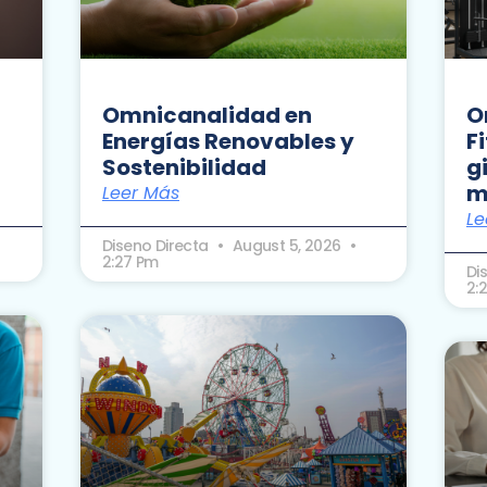
Omnicanalidad en
O
Energías Renovables y
F
Sostenibilidad
g
m
Leer Más
Le
Diseno Directa
August 5, 2026
2:27 Pm
Di
2: