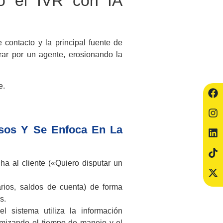
do el IVR con IA
 contacto y la principal fuente de
erar por un agente, erosionando la
e.
sos Y Se Enfoca En La
a al cliente («Quiero disputar un
rios, saldos de cuenta) de forma
s.
 sistema utiliza la información
imizando el tiempo de manejo y el