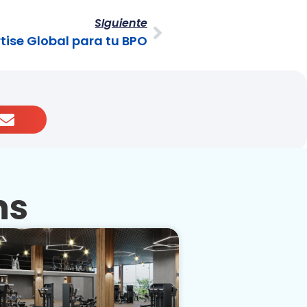
SIguiente
tise Global para tu BPO
ns