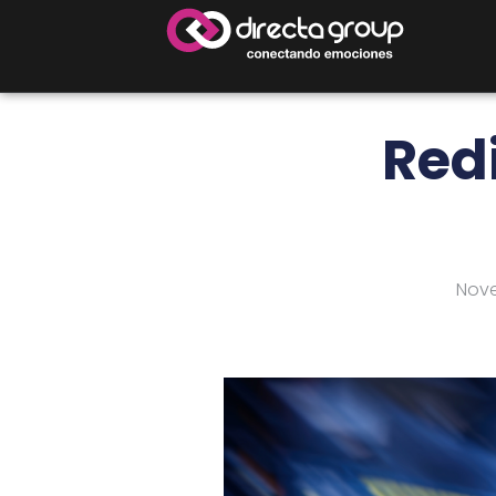
Red
Nove