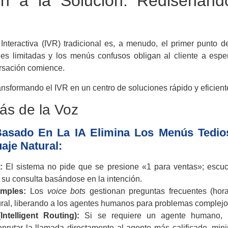
ón a la Solución: Rediseñan
teractiva (IVR) tradicional es, a menudo, el primer punto de
ones limitadas y los menús confusos obligan al cliente a esp
ersación comience.
ansformando el IVR en un centro de soluciones rápido y eficient
rás de la Voz
Basado En La IA Elimina Los Menús Tedio
je Natural:
:
El sistema no pide que se presione «1 para ventas»; escuch
e su consulta basándose en la intención.
imples:
Los
voice bots
gestionan preguntas frecuentes (hora
ral, liberando a los agentes humanos para problemas complejo
Intelligent Routing):
Si se requiere un agente humano, el
nrutar la llamada directamente al agente más calificado, min