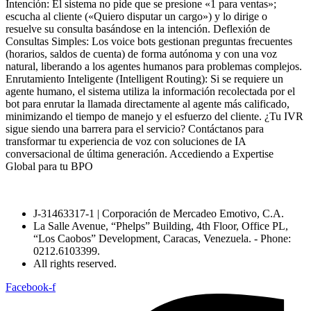
Intención: El sistema no pide que se presione «1 para ventas»;
escucha al cliente («Quiero disputar un cargo») y lo dirige o
resuelve su consulta basándose en la intención. Deflexión de
Consultas Simples: Los voice bots gestionan preguntas frecuentes
(horarios, saldos de cuenta) de forma autónoma y con una voz
natural, liberando a los agentes humanos para problemas complejos.
Enrutamiento Inteligente (Intelligent Routing): Si se requiere un
agente humano, el sistema utiliza la información recolectada por el
bot para enrutar la llamada directamente al agente más calificado,
minimizando el tiempo de manejo y el esfuerzo del cliente. ¿Tu IVR
sigue siendo una barrera para el servicio? Contáctanos para
transformar tu experiencia de voz con soluciones de IA
conversacional de última generación. Accediendo a Expertise
Global para tu BPO
J-31463317-1 | Corporación de Mercadeo Emotivo, C.A.
La Salle Avenue, “Phelps” Building, 4th Floor, Office PL,
“Los Caobos” Development, Caracas, Venezuela. - Phone:
0212.6103399.
All rights reserved.
Facebook-f