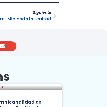
SIguiente
re : Midiendo la Lealtad
ns
mnicanalidad en