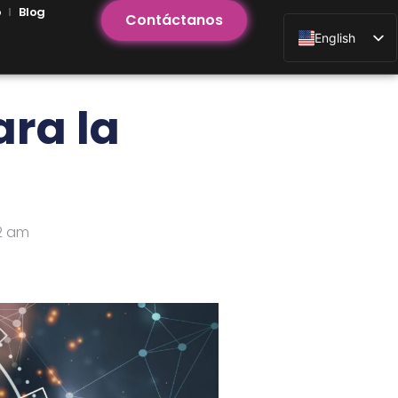
o
Blog
Contáctanos
English
ara la
2 am