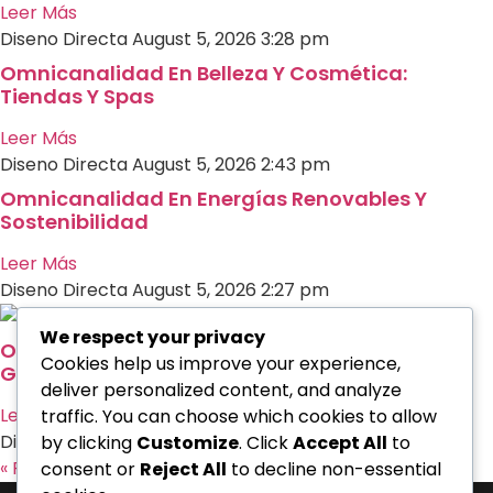
Leer Más
Diseno Directa
August 5, 2026
3:28 pm
Omnicanalidad En Belleza Y Cosmética:
Tiendas Y Spas
Leer Más
Diseno Directa
August 5, 2026
2:43 pm
Omnicanalidad En Energías Renovables Y
Sostenibilidad
Leer Más
Diseno Directa
August 5, 2026
2:27 pm
We respect your privacy
Omnicanalidad En Fitness: Gestión De
Cookies help us improve your experience,
Gimnasios Y Membresías
deliver personalized content, and analyze
Leer Más
traffic. You can choose which cookies to allow
Diseno Directa
August 5, 2026
2:24 pm
by clicking
Customize
. Click
Accept All
to
« Previo
Siguiente »
consent or
Reject All
to decline non-essential