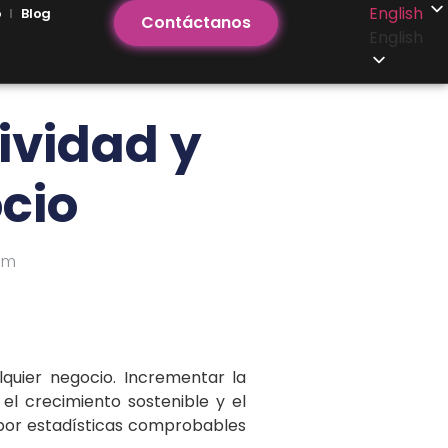
English
o
Blog
Contáctanos
English
ividad y
ocio
 pm
lquier negocio. Incrementar la
el crecimiento sostenible y el
 por estadísticas comprobables