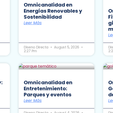
Omnicanalidad en
Energías Renovables y
O
Sostenibilidad
F
g
Leer Más
m
Le
Diseno Directa
August 5, 2026
Di
2:27 Pm
2:
:
Omnicanalidad en
O
Entretenimiento:
G
Parques y eventos
d
Leer Más
Le
Diseno Directa
August 4, 2026
Di