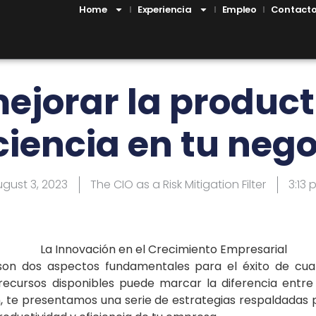
Home
Experiencia
Empleo
Contact
jorar la product
ciencia en tu neg
gust 3, 2023
The CIO as a Risk Mitigation Filter
3:13
 son dos aspectos fundamentales para el éxito de cua
 recursos disponibles puede marcar la diferencia entre 
, te presentamos una serie de estrategias respaldadas