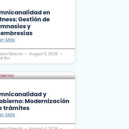
mnicanalidad en
itness: Gestión de
imnasios y
embresías
er Más
seno Directa
August 5, 2026
24 Pm
mnicanalidad y
obierno: Modernización
e trámites
er Más
seno Directa
August 4, 2026