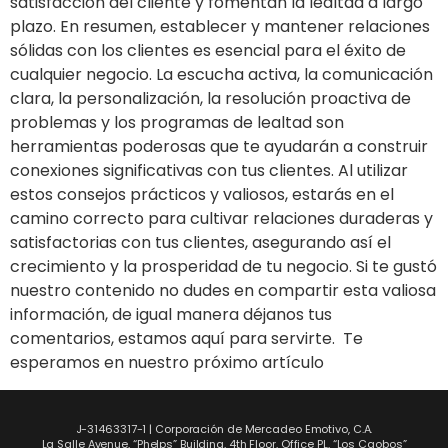
satisfacción del cliente y fomentan la lealtad a largo
plazo. En resumen, establecer y mantener relaciones
sólidas con los clientes es esencial para el éxito de
cualquier negocio. La escucha activa, la comunicación
clara, la personalización, la resolución proactiva de
problemas y los programas de lealtad son
herramientas poderosas que te ayudarán a construir
conexiones significativas con tus clientes. Al utilizar
estos consejos prácticos y valiosos, estarás en el
camino correcto para cultivar relaciones duraderas y
satisfactorias con tus clientes, asegurando así el
crecimiento y la prosperidad de tu negocio. Si te gustó
nuestro contenido no dudes en compartir esta valiosa
información, de igual manera déjanos tus
comentarios, estamos aquí para servirte. Te
esperamos en nuestro próximo artículo
J-31463317-1 | Corporación de Mercadeo Emotivo, C.A.
La Salle Avenue, “Phelps” Building, 4th Floor, Office PL, “Los Caobos”