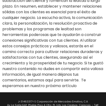
satisfacción del cliente y fomentan la lealtad a largo
plazo. En resumen, establecer y mantener relaciones
sólidas con los clientes es esencial para el éxito de
cualquier negocio. La escucha activa, la comunicación
clara, la personalización, la resolución proactiva de
problemas y los programas de lealtad son
herramientas poderosas que te ayudarán a construir
conexiones significativas con tus clientes. Al utilizar
estos consejos prácticos y valiosos, estarás en el
camino correcto para cultivar relaciones duraderas y
satisfactorias con tus clientes, asegurando así el
crecimiento y la prosperidad de tu negocio. Si te gustó
nuestro contenido no dudes en compartir esta valiosa
información, de igual manera déjanos tus
comentarios, estamos aquí para servirte. Te
esperamos en nuestro próximo artículo
J-31463317-1 | Corporación de Mercadeo Emotivo, C.A.
Av. La Salle Edif. Phelps Piso 4, Ofic. PL, Urb. Los Caobos, Caracas. - Telf: