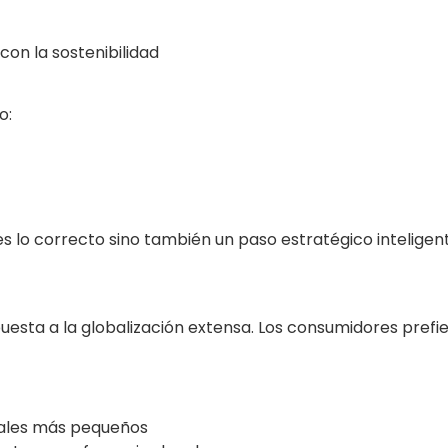
n la sostenibilidad
o:
es lo correcto sino también un paso estratégico inteligen
esta a la globalización extensa. Los consumidores prefi
cales más pequeños