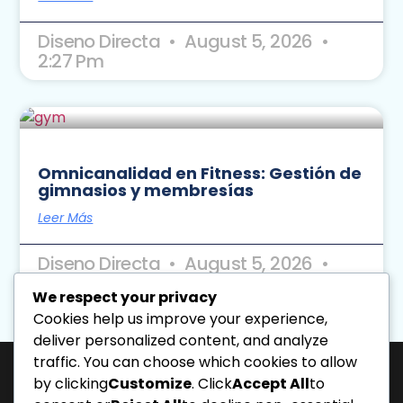
Diseno Directa
August 5, 2026
2:27 Pm
Omnicanalidad en Fitness: Gestión de
gimnasios y membresías
Leer Más
Diseno Directa
August 5, 2026
2:24 Pm
We respect your privacy
Cookies help us improve your experience,
« Previo
Siguiente »
deliver personalized content, and analyze
traffic. You can choose which cookies to allow
by clicking
Customize
. Click
Accept All
to
J-31463317-1 | Corporación de Mercadeo Emotivo, C.A.