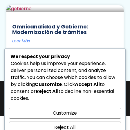
Omnicanalidad y Gobierno:
Modernización de trámites
Leer Más
Diseno Directa
August 4, 2026
We respect your privacy
11:26 Am
Cookies help us improve your experience,
deliver personalized content, and analyze
« Previo
Siguiente »
traffic. You can choose which cookies to allow
by clicking
Customize
. Click
Accept All
to
consent or
Reject All
to decline non-essential
cookies.
J-31463317-1 | Corporación de Mercadeo Emotivo, C.A.
La Salle Avenue, “Phelps” Building, 4th Floor, Office PL, “Los Caobos”
Development, Caracas, Venezuela. - Phone: 0212.6103399.
All rights reserved.
Customize
Reject All