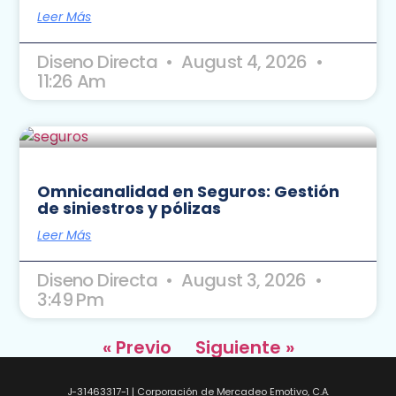
Leer Más
Diseno Directa
August 4, 2026
11:26 Am
Omnicanalidad en Seguros: Gestión
de siniestros y pólizas
Leer Más
Diseno Directa
August 3, 2026
3:49 Pm
« Previo
Siguiente »
J-31463317-1 | Corporación de Mercadeo Emotivo, C.A.