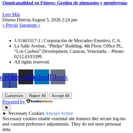
Omnicanalidad en Fitness: Gestión de gimnasios y membresías
Leer Más
Diseno Directa
August 5, 2026
2:24 pm
« Previo
Siguiente »
J-31463317-1 | Corporación de Mercadeo Emotivo, C.A.
La Salle Avenue, “Phelps” Building, 4th Floor, Office PL,
“Los Caobos” Development, Caracas, Venezuela. - Phone:
0212.6103399.
All rights reserved.
acebook-
Instagram
Linkedin
Tiktok
f
Customize
Reject All
Accept All
Powered by
✖
►
Necessary Cookies
Always Active
Necessary cookies enable essential site features like secure log-ins
and consent preference adjustments. They do not store personal
data.