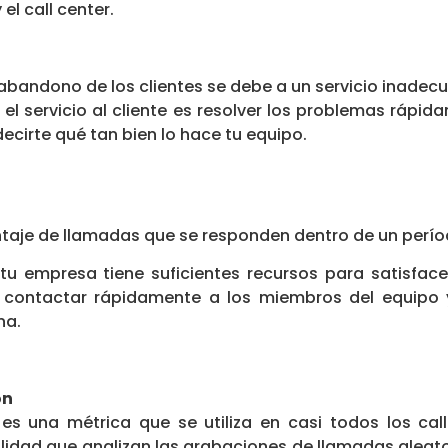
el call center.
l abandono de los clientes se debe a un servicio inade
r el servicio al cliente es resolver los problemas rápid
ecirte qué tan bien lo hace tu equipo.
rcentaje de llamadas que se responden dentro de un per
si tu empresa tiene suficientes recursos para satisface
n contactar rápidamente a los miembros del equipo 
na.
ón
 es una métrica que se utiliza en casi todos los call
alidad que analizan las grabaciones de llamadas aleato