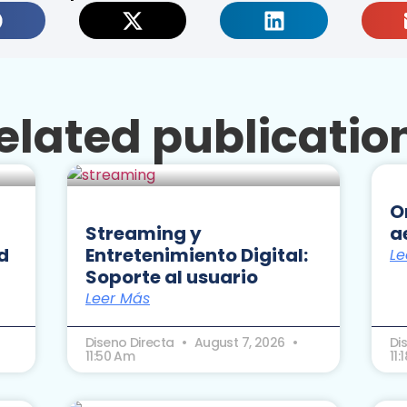
elated publicatio
O
Streaming y
a
d
Entretenimiento Digital:
Le
Soporte al usuario
Leer Más
Diseno Directa
August 7, 2026
Di
11:50 Am
11: