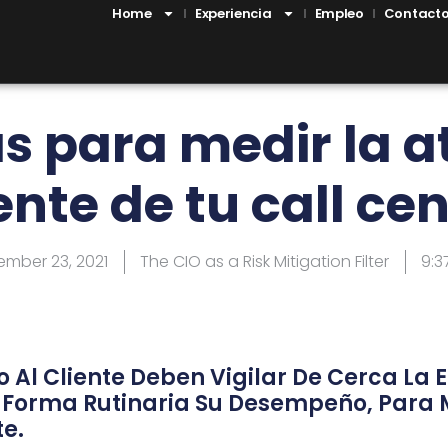
Home
Experiencia
Empleo
Contact
s para medir la a
ente de tu call ce
mber 23, 2021
The CIO as a Risk Mitigation Filter
9:3
o Al Cliente Deben Vigilar De Cerca La E
 Forma Rutinaria Su Desempeño, Para 
te.