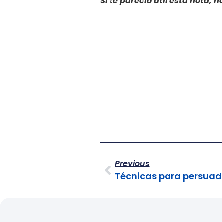
Si te pareció útil esta nota, n
Previous
Técnicas para persuadi