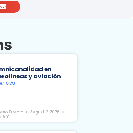
ns
mnicanalidad en
erolíneas y aviación
er Más
seno Directa
August 7, 2026
18 Am