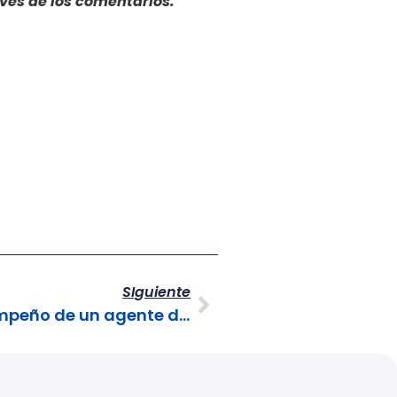
avés de los comentarios.
SIguiente
Tips para medir el desempeño de un agente de call center