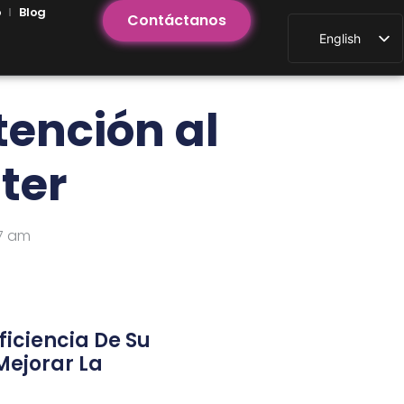
o
Blog
Contáctanos
English
Spanish
tención al
nter
7 am
ficiencia De Su
Mejorar La