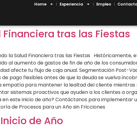
Home
Experiencia
Empleo
Contact
Financiera tras las Fiestas
 la Salud Financiera tras las Fiestas Históricamente, el
bido al aumento de gastos de fin de año de los consumid
ad afecte tu flujo de caja anual. Segmentación Post-Vacac
de pago flexibles antes de que la deuda se vuelva incobr
 la empatía para mantener la lealtad del cliente mientra
r sistemas proactivos que ayuden a los clientes a organiz
aja en este inicio de año? Contáctanos para implementar 
itoría de Procesos para un Año sin Fricciones
Inicio de Año