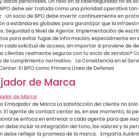
y datos personales. Un fallo en la ciberseguridad no es s
el BPO debe ser tratada como una prioridad operativa tan 
r Un socio de BPO debe invertir continuamente en proto
ión a estándares globales para garantizar que la infraest
. Seguridad a Nivel de Agente: Implementación de escritor
tos para evitar fugas de información, especialmente en 
n cada solicitud de acceso, sin importar si proviene de de
us clientes realmente seguros con tu socio de servicio? 
as de cumplimiento normativo. La Consistencia en el Servi
Center: El BPO como Primera Línea de Defensa
jador de Marca
 Embajador de Marca La satisfacción del cliente no solo
ón. El agente de contact center es, en ese momento, la pe
ofesional se enfoca en entrenar a cada agente para que s
n debe incluir la integración del tono, los valores y la 
ón debe reflejar la promesa de la marca. Empatía Auténti