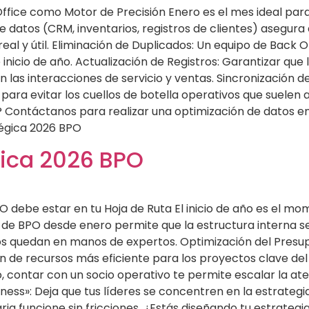
Office como Motor de Precisión Enero es el mes ideal para
e datos (CRM, inventarios, registros de clientes) asegura
eal y útil. Eliminación de Duplicados: Un equipo de Back
nicio de año. Actualización de Registros: Garantizar que 
 las interacciones de servicio y ventas. Sincronización d
a evitar los cuellos de botella operativos que suelen a
o? Contáctanos para realizar una optimización de datos e
tégica 2026 BPO
gica 2026 BPO
BPO debe estar en tu Hoja de Ruta El inicio de año es el 
o de BPO desde enero permite que la estructura interna s
s quedan en manos de expertos. Optimización del Presupu
ón de recursos más eficiente para los proyectos clave del 
contar con un socio operativo te permite escalar la atenc
iness»: Deja que tus líderes se concentren en la estrateg
aria funcione sin fricciones. ¿Estás diseñando tu estrate