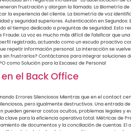
generan frustración y alargan la llamada. La Biometría d
icar la experiencia del cliente. La biometría de voz identi
idad y seguridad superiores. Autenticación en Segundos: El
ndo el tiempo dedicado a preguntas de seguridad. Esto 
e Fraude: La voz es mucho más difícil de falsificar que un
 perfil registrado, actuando como un escudo proactivo contr
ue repetir información personal. La interacción se vuelve 
es sin frustrarlos? Contáctanos para integrar soluciones
BPO como Solución para la Escasez de Personal
 en el Back Office
minando Errores Silenciosos Mientras que en el contact cen
 silenciosos, pero igualmente destructivos. Una entrada d
 pueden generar costos ocultos, problemas legales y eve
 la clave para la eficiencia operativa total. Métricas de P
samiento de documentos y la conciliación de cuentas. El o