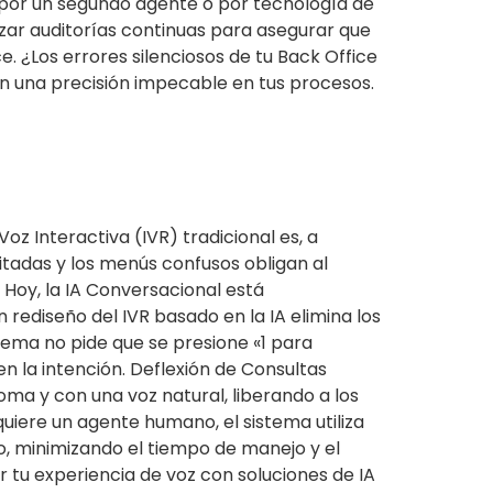
s por un segundo agente o por tecnología de
izar auditorías continuas para asegurar que
. ¿Los errores silenciosos de tu Back Office
n una precisión impecable en tus procesos.
oz Interactiva (IVR) tradicional es, a
mitadas y los menús confusos obligan al
 Hoy, la IA Conversacional está
 rediseño del IVR basado en la IA elimina los
tema no pide que se presione «1 para
en la intención. Deflexión de Consultas
ma y con una voz natural, liberando a los
uiere un agente humano, el sistema utiliza
o, minimizando el tiempo de manejo y el
r tu experiencia de voz con soluciones de IA