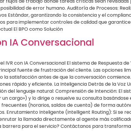
r flujos de trabajo donde tareas críticas sean revisada
 posibilidad de error humano. Auditoría de Procesos: Real
os Estándar, garantizando la consistencia y el compliance
os para implementar controles de calidad que garantice
lectual El BPO como Solución
on IA Conversacional
 el IVR con IA Conversacional El sistema de Respuesta de V
ncipal fuente de frustración del cliente. Las opciones li
o la satisfacción antes de que la conversación comience.
nes rápido y eficiente. La Inteligencia Detrás de la Voz Un
n del lenguaje natural: Comprensión de Intención: El sis
r un cargo») y lo dirige o resuelve su consulta basándose 
 frecuentes (horarios, saldos de cuenta) de forma autóno
nrutamiento Inteligente (Intelligent Routing): Si se req
 enrutar la llamada directamente al agente más calificad
una barrera para el servicio? Contáctanos para transforma