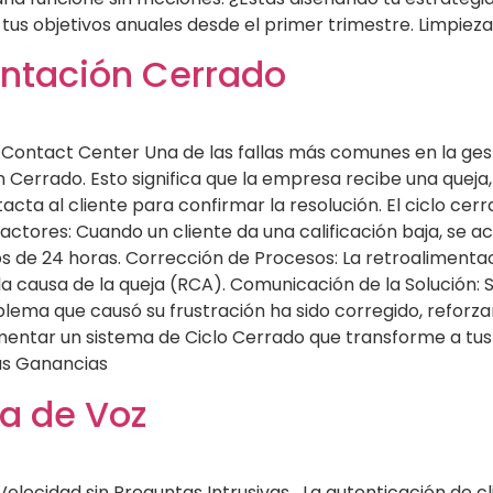
tus objetivos anuales desde el primer trimestre. Limpieza
entación Cerrado
Contact Center Una de las fallas más comunes en la gestió
 Cerrado. Esto significa que la empresa recibe una queja,
acta al cliente para confirmar la resolución. El ciclo ce
ractores: Cuando un cliente da una calificación baja, se 
 de 24 horas. Corrección de Procesos: La retroalimenta
a causa de la queja (RCA). Comunicación de la Solución: S
blema que causó su frustración ha sido corregido, reforza
entar un sistema de Ciclo Cerrado que transforme a tus
us Ganancias
ía de Voz
 Velocidad sin Preguntas Intrusivas La autenticación de cl