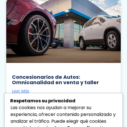
Concesionarios de Autos:
Omnicanalidad en venta y taller
Leer Más
Respetamos su privacidad
Diseno Directa
Agosto 5, 2026
Las cookies nos ayudan a mejorar su
3:28 Pm
experiencia, ofrecer contenido personalizado y
analizar el tráfico. Puede elegir qué cookies
« Previo
Siguiente »