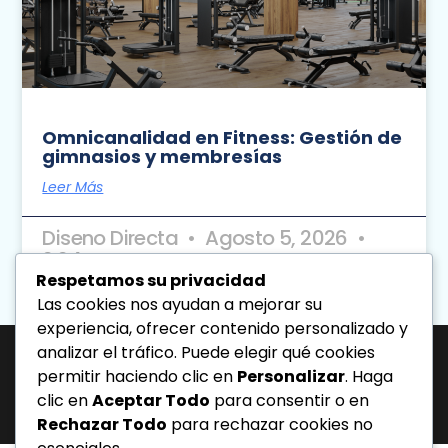
Omnicanalidad en Fitness: Gestión de
gimnasios y membresías
Leer Más
Diseno Directa
Agosto 5, 2026
2:24 Pm
Respetamos su privacidad
Las cookies nos ayudan a mejorar su
« Previo
Siguiente »
experiencia, ofrecer contenido personalizado y
analizar el tráfico. Puede elegir qué cookies
permitir haciendo clic en
Personalizar
. Haga
J-31463317-1 | Corporación de Mercadeo Emotivo, C.A.
Av. La Salle Edif. Phelps Piso 4, Ofic. PL, Urb. Los Caobos, Caracas. - Telf:
clic en
Aceptar Todo
para consentir o en
0212.6103399.
Rechazar Todo
para rechazar cookies no
Todos los derechos reservados.