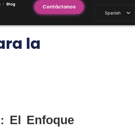
o
Blog
Contáctanos
Spanish
English
ara la
: El Enfoque