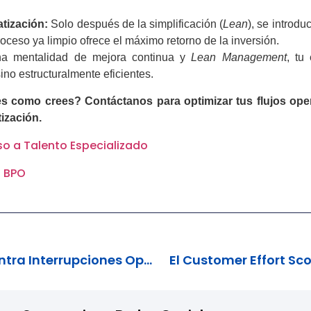
tización:
Solo después de la simplificación (
Lean
), se introdu
ceso ya limpio ofrece el máximo retorno de la inversión.
una mentalidad de mejora continua y
Lean Management
, tu
ino estructuralmente eficientes.
es como crees? Contáctanos para optimizar tus flujos ope
tización.
o a Talento Especializado
l BPO
El BPO como Escudo contra Interrupciones Operativas
El Customer Effort Sco