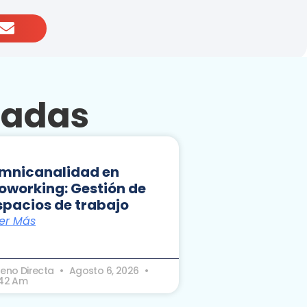
nadas
mnicanalidad en
oworking: Gestión de
spacios de trabajo
er Más
seno Directa
Agosto 6, 2026
:42 Am