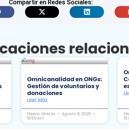
Compartir en Redes Sociales:
icaciones relacio
O
Omnicanalidad en ONGs:
C
s
Gestión de voluntarios y
e
donaciones
Le
Leer Más
Diseno Directa
Agosto 6, 2026
Di
10:50 Am
10