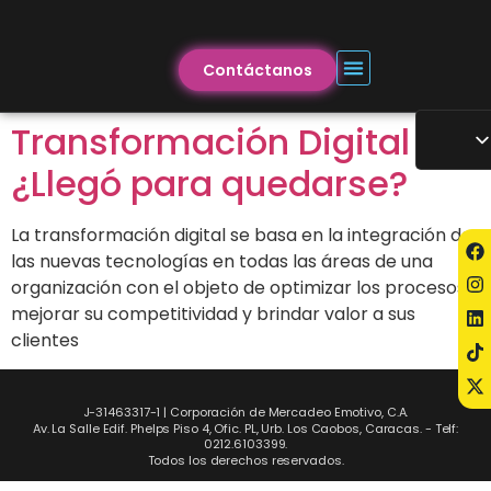
Contáctanos
Transformación Digital
¿Llegó para quedarse?
La transformación digital se basa en la integración de
las nuevas tecnologías en todas las áreas de una
organización con el objeto de optimizar los procesos,
mejorar su competitividad y brindar valor a sus
clientes⁣
J-31463317-1 | Corporación de Mercadeo Emotivo, C.A.
Av. La Salle Edif. Phelps Piso 4, Ofic. PL, Urb. Los Caobos, Caracas. - Telf:
0212.6103399.
Todos los derechos reservados.